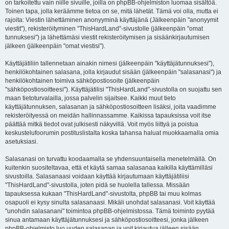
on tarkoitettu vain niille sivuille, joilla on phpBB-ohjelmiston luomaa sisältöä.
Toinen tapa, jolla keräämme tietoa on se, mitä lähetät. Tämä voi olla, mutta ei
rajoita: Viestin lähettäminen anonyyminä käyttäjänä (Jälkeenpäin "anonyymit
viestit"), rekisteröityminen "ThisHardLand"-sivustolle (jälkeenpäin "omat
tunnuksesi") ja lähettämäsi viestit rekisteröitymisen ja sisäänkirjautumisen
jälkeen (jälkeenpäin "omat viestisi").
Käyttäjätiliin tallennetaan ainakin nimesi (jälkeenpäin "käyttäjätunnuksesi"),
henkilökohtainen salasana, jolla kirjaudut sisään (jälkeenpäin "salasanasi") ja
henkilökohtainen toimiva sähköpostiosoite (jälkeenpäin
"sähköpostiosoitteesi"). Käyttäjätilisi "ThisHardLand"-sivustolla on suojattu sen
maan tietoturvalailla, jossa palvelin sijaitsee. Kaikki muut tieto
käyttäjätunnuksen, salasanan ja sähköpostiosoitteen lisäksi, joita vaadimme
rekisteröityessä on meidän hallinnassamme. Kaikissa tapauksissa voit itse
päättää mitkä tiedot ovat julkisesti näkyvillä. Voit myös liittyä ja poistua
keskustelufoorumin postituslistalta koska tahansa haluat muokkaamalla omia
asetuksiasi.
Salasanasi on turvattu koodaamalla se yhdensuuntaisella menetelmällä. On
kuitenkin suositeltavaa, että et käytä samaa salasanaa kaikilla käyttämilläsi
sivustoilla. Salasanaasi voidaan käyttää kirjautumaan käyttäjätiliisi
"ThisHardLand"-sivustolla, joten pidä se huolella tallessa. Missään
tapauksessa kukaan "ThisHardLand"-sivustolta, phpBB tai muu kolmas
osapuoli ei kysy sinulta salasanaasi. Mikäli unohdat salasanasi. Voit käyttää
"unohdin salasanani" toimintoa phpBB-ohjelmistossa. Tämä toiminto pyytää
sinua antamaan käyttäjätunnuksesi ja sähköpostiosoitteesi, jonka jälkeen
phpBB-ohjelmisto luo uuden salasanan ja voit kirjautua jälleen sisään.