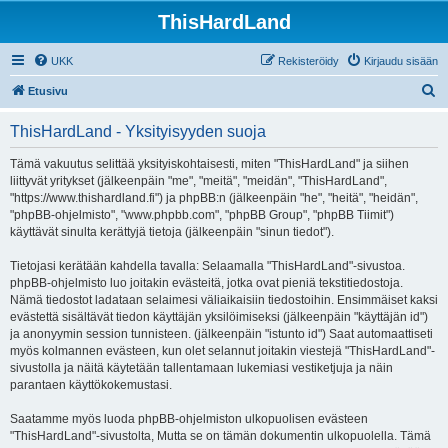
ThisHardLand
UKK
Rekisteröidy
Kirjaudu sisään
E
Etusivu
t
ThisHardLand - Yksityisyyden suoja
s
i
Tämä vakuutus selittää yksityiskohtaisesti, miten "ThisHardLand" ja siihen
liittyvät yritykset (jälkeenpäin "me", "meitä", "meidän", "ThisHardLand",
"https://www.thishardland.fi") ja phpBB:n (jälkeenpäin "he", "heitä", "heidän",
"phpBB-ohjelmisto", "www.phpbb.com", "phpBB Group", "phpBB Tiimit")
käyttävät sinulta kerättyjä tietoja (jälkeenpäin "sinun tiedot").
Tietojasi kerätään kahdella tavalla: Selaamalla "ThisHardLand"-sivustoa.
phpBB-ohjelmisto luo joitakin evästeitä, jotka ovat pieniä tekstitiedostoja.
Nämä tiedostot ladataan selaimesi väliaikaisiin tiedostoihin. Ensimmäiset kaksi
evästettä sisältävät tiedon käyttäjän yksilöimiseksi (jälkeenpäin "käyttäjän id")
ja anonyymin session tunnisteen. (jälkeenpäin "istunto id") Saat automaattiseti
myös kolmannen evästeen, kun olet selannut joitakin viestejä "ThisHardLand"-
sivustolla ja näitä käytetään tallentamaan lukemiasi vestiketjuja ja näin
parantaen käyttökokemustasi.
Saatamme myös luoda phpBB-ohjelmiston ulkopuolisen evästeen
"ThisHardLand"-sivustolta, Mutta se on tämän dokumentin ulkopuolella. Tämä