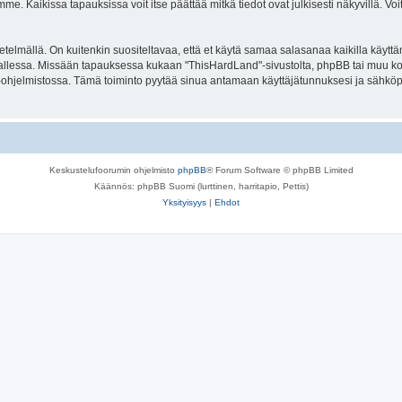
. Kaikissa tapauksissa voit itse päättää mitkä tiedot ovat julkisesti näkyvillä. Voit
lmällä. On kuitenkin suositeltavaa, että et käytä samaa salasanaa kaikilla käyttäm
la tallessa. Missään tapauksessa kukaan "ThisHardLand"-sivustolta, phpBB tai muu k
-ohjelmistossa. Tämä toiminto pyytää sinua antamaan käyttäjätunnuksesi ja sähköp
Keskustelufoorumin ohjelmisto
phpBB
® Forum Software © phpBB Limited
Käännös: phpBB Suomi (lurttinen, harritapio, Pettis)
Yksityisyys
|
Ehdot