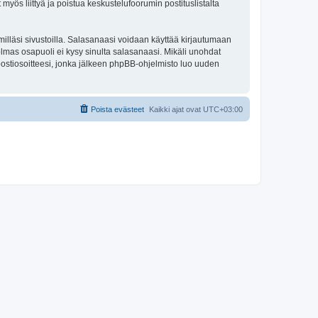
 myös liittyä ja poistua keskustelufoorumin postituslistalta
illäsi sivustoilla. Salasanaasi voidaan käyttää kirjautumaan
olmas osapuoli ei kysy sinulta salasanaasi. Mikäli unohdat
ostiosoitteesi, jonka jälkeen phpBB-ohjelmisto luo uuden
Poista evästeet
Kaikki ajat ovat
UTC+03:00