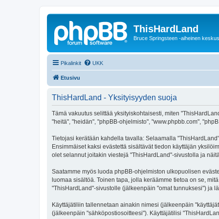
ThisHardLand
Bruce Springsteen -aiheinen keskus
Pikalinkit
UKK
Etusivu
ThisHardLand - Yksityisyyden suoja
Tämä vakuutus selittää yksityiskohtaisesti, miten "ThisHardLand" 
"heitä", "heidän", "phpBB-ohjelmisto", "www.phpbb.com", "phpBB G
Tietojasi kerätään kahdella tavalla: Selaamalla "ThisHardLand"-s
Ensimmäiset kaksi evästettä sisältävät tiedon käyttäjän yksilöi
olet selannut joitakin viestejä "ThisHardLand"-sivustolla ja nä
Saatamme myös luoda phpBB-ohjelmiston ulkopuolisen evästeen "
luomaa sisältöä. Toinen tapa, jolla keräämme tietoa on se, mitä 
"ThisHardLand"-sivustolle (jälkeenpäin "omat tunnuksesi") ja läh
Käyttäjätiliin tallennetaan ainakin nimesi (jälkeenpäin "käyttä
(jälkeenpäin "sähköpostiosoitteesi"). Käyttäjätilisi "ThisHardLa