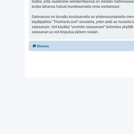
lisäksi, joita vaadimme rekisteröityessä on meidän hallinnassamme
koska tahansa haluat muokkaamalla omia asetuksiasi.
Salasanasi on turvattu koodaamalla se yhdensuuntaisella menete
käyttäjätiliisi "ThisHardLand"-sivustolla, joten pidä se huolel
salasanasi. Voit käyttää "unohdin salasanani" toimintoa phpBB
salasanan ja voit kirjautua jälleen sisään.
Etusivu