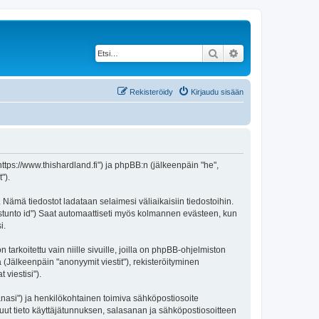
Etsi
Tarkennettu haku
Rekisteröidy
Kirjaudu sisään
https://www.thishardland.fi") ja phpBB:n (jälkeenpäin "he",
").
 Nämä tiedostot ladataan selaimesi väliaikaisiin tiedostoihin.
"istunto id") Saat automaattiseti myös kolmannen evästeen, kun
i.
oitettu vain niille sivuille, joilla on phpBB-ohjelmiston
 (Jälkeenpäin "anonyymit viestit"), rekisteröityminen
viestisi").
sanasi") ja henkilökohtainen toimiva sähköpostiosoite
i muut tieto käyttäjätunnuksen, salasanan ja sähköpostiosoitteen