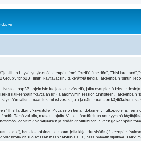
telusivu
ja siihen liittyvät yritykset (jälkeenpäin "me", "meitä", "meidän", "ThisHardLand", "
roup", "phpBB Tiimit") käyttävät sinulta kerättyjä tietoja (jälkeenpäin "sinun tiedot
ivustoa. phpBB-ohjelmisto luo joitakin evästeitä, jotka ovat pieniä tekstitiedostoja.
miseksi (jälkeenpäin "käyttäjän id") ja anonyymin session tunnisteen. (jälkeenpäin 
itä käytetään tallentamaan lukemiasi vestiketjuja ja näin parantaen käyttökokemustas
ThisHardLand"-sivustolta, Mutta se on tämän dokumentin ulkopuolella. Tämä on tark
lähetät. Tämä voi olla, mutta ei rajoita: Viestin lähettäminen anonyyminä käyttäjänä
ettämäsi viestit rekisteröitymisen ja sisäänkirjautumisen jälkeen (jälkeenpäin "omat 
jätunnuksesi"), henkilökohtainen salasana, jolla kirjaudut sisään (jälkeenpäin "sala
nd"-sivustolla on suojattu sen maan tietoturvalailla, jossa palvelin sijaitsee. Kaikk