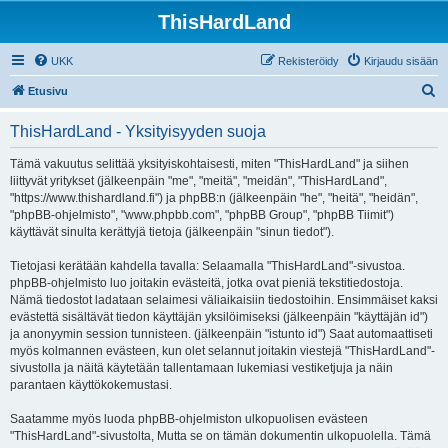
ThisHardLand
UKK
Rekisteröidy
Kirjaudu sisään
E
Etusivu
t
ThisHardLand - Yksityisyyden suoja
s
i
Tämä vakuutus selittää yksityiskohtaisesti, miten "ThisHardLand" ja siihen
liittyvät yritykset (jälkeenpäin "me", "meitä", "meidän", "ThisHardLand",
"https://www.thishardland.fi") ja phpBB:n (jälkeenpäin "he", "heitä", "heidän",
"phpBB-ohjelmisto", "www.phpbb.com", "phpBB Group", "phpBB Tiimit")
käyttävät sinulta kerättyjä tietoja (jälkeenpäin "sinun tiedot").
Tietojasi kerätään kahdella tavalla: Selaamalla "ThisHardLand"-sivustoa.
phpBB-ohjelmisto luo joitakin evästeitä, jotka ovat pieniä tekstitiedostoja.
Nämä tiedostot ladataan selaimesi väliaikaisiin tiedostoihin. Ensimmäiset kaksi
evästettä sisältävät tiedon käyttäjän yksilöimiseksi (jälkeenpäin "käyttäjän id")
ja anonyymin session tunnisteen. (jälkeenpäin "istunto id") Saat automaattiseti
myös kolmannen evästeen, kun olet selannut joitakin viestejä "ThisHardLand"-
sivustolla ja näitä käytetään tallentamaan lukemiasi vestiketjuja ja näin
parantaen käyttökokemustasi.
Saatamme myös luoda phpBB-ohjelmiston ulkopuolisen evästeen
"ThisHardLand"-sivustolta, Mutta se on tämän dokumentin ulkopuolella. Tämä