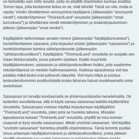
on tarkoitettu vain niille sivuille, joilla on phpBB-ohjelmiston luomaa sisältöä.
Toinen tapa, jolla keräämme tietoa on se, mitä lähetät. Tämä voi olla, mutta ei
rajoita: Viestin lähettäminen anonyyminä käyttäjänä (Jälkeenpäin "anonyymit
viestit"), rekisteröityminen "ThisHardLand"-sivustolle (jälkeenpäin "omat
tunnuksesi") ja lähettämäsi viestit rekisteröitymisen ja sisäänkirjautumisen
jälkeen (jälkeenpäin "omat viestisi").
Käyttäjätiliin tallennetaan ainakin nimesi (jälkeenpäin "käyttäjätunnuksesi"),
henkilökohtainen salasana, jolla kirjaudut sisään (jälkeenpäin "salasanasi") ja
henkilökohtainen toimiva sähköpostiosoite (jälkeenpäin
"sähköpostiosoitteesi"). Käyttäjätilisi "ThisHardLand"-sivustolla on suojattu sen
maan tietoturvalailla, jossa palvelin sijaitsee. Kaikki muut tieto
käyttäjätunnuksen, salasanan ja sähköpostiosoitteen lisäksi, joita vaadimme
rekisteröityessä on meidän hallinnassamme. Kaikissa tapauksissa voit itse
päättää mitkä tiedot ovat julkisesti näkyvillä. Voit myös liittyä ja poistua
keskustelufoorumin postituslistalta koska tahansa haluat muokkaamalla omia
asetuksiasi.
Salasanasi on turvattu koodaamalla se yhdensuuntaisella menetelmällä. On
kuitenkin suositeltavaa, että et käytä samaa salasanaa kaikilla käyttämilläsi
sivustoilla. Salasanaasi voidaan käyttää kirjautumaan käyttäjätiliisi
"ThisHardLand"-sivustolla, joten pidä se huolella tallessa. Missään
tapauksessa kukaan "ThisHardLand"-sivustolta, phpBB tai muu kolmas
osapuoli ei kysy sinulta salasanaasi. Mikäli unohdat salasanasi. Voit käyttää
"unohdin salasanani" toimintoa phpBB-ohjelmistossa. Tämä toiminto pyytää
sinua antamaan käyttäjätunnuksesi ja sähköpostiosoitteesi, jonka jälkeen
phpBB-ohjelmisto luo uuden salasanan ja voit kirjautua jälleen sisään.