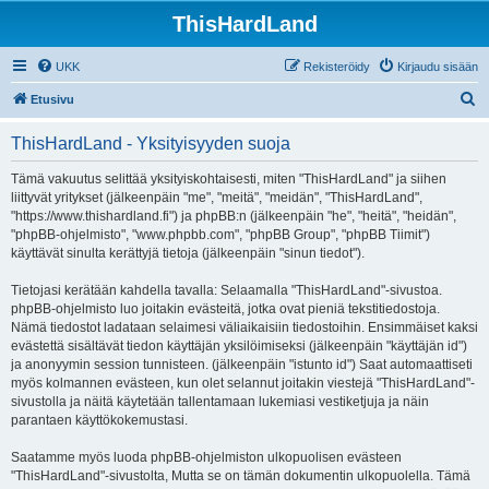
ThisHardLand
UKK
Rekisteröidy
Kirjaudu sisään
E
Etusivu
t
ThisHardLand - Yksityisyyden suoja
s
i
Tämä vakuutus selittää yksityiskohtaisesti, miten "ThisHardLand" ja siihen
liittyvät yritykset (jälkeenpäin "me", "meitä", "meidän", "ThisHardLand",
"https://www.thishardland.fi") ja phpBB:n (jälkeenpäin "he", "heitä", "heidän",
"phpBB-ohjelmisto", "www.phpbb.com", "phpBB Group", "phpBB Tiimit")
käyttävät sinulta kerättyjä tietoja (jälkeenpäin "sinun tiedot").
Tietojasi kerätään kahdella tavalla: Selaamalla "ThisHardLand"-sivustoa.
phpBB-ohjelmisto luo joitakin evästeitä, jotka ovat pieniä tekstitiedostoja.
Nämä tiedostot ladataan selaimesi väliaikaisiin tiedostoihin. Ensimmäiset kaksi
evästettä sisältävät tiedon käyttäjän yksilöimiseksi (jälkeenpäin "käyttäjän id")
ja anonyymin session tunnisteen. (jälkeenpäin "istunto id") Saat automaattiseti
myös kolmannen evästeen, kun olet selannut joitakin viestejä "ThisHardLand"-
sivustolla ja näitä käytetään tallentamaan lukemiasi vestiketjuja ja näin
parantaen käyttökokemustasi.
Saatamme myös luoda phpBB-ohjelmiston ulkopuolisen evästeen
"ThisHardLand"-sivustolta, Mutta se on tämän dokumentin ulkopuolella. Tämä