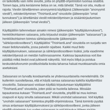
on tarkoitettu vain niille sivuille, joilla on phpBB-ohjelmiston luomaa sisältöä.
Toinen tapa, jolla keräämme tietoa on se, mitä lähetät. Tämä voi olla, mutta ei
rajoita: Viestin lähettäminen anonyyminä käyttäjänä (Jälkeenpäin "anonyymit
viestit"), rekisteröityminen "ThisHardLand"-sivustolle (jälkeenpäin "omat
tunnuksesi") ja lähettämäsi viestit rekisteröitymisen ja sisäänkirjautumisen
jälkeen (jälkeenpäin "omat viestisi").
Käyttäjätiliin tallennetaan ainakin nimesi (jälkeenpäin "käyttäjätunnuksesi"),
henkilökohtainen salasana, jolla kirjaudut sisään (jälkeenpäin "salasanasi") ja
henkilökohtainen toimiva sähköpostiosoite (jälkeenpäin
"sähköpostiosoitteesi"). Käyttäjätilisi "ThisHardLand"-sivustolla on suojattu sen
maan tietoturvalailla, jossa palvelin sijaitsee. Kaikki muut tieto
käyttäjätunnuksen, salasanan ja sähköpostiosoitteen lisäksi, joita vaadimme
rekisteröityessä on meidän hallinnassamme. Kaikissa tapauksissa voit itse
päättää mitkä tiedot ovat julkisesti näkyvillä. Voit myös liittyä ja poistua
keskustelufoorumin postituslistalta koska tahansa haluat muokkaamalla omia
asetuksiasi.
Salasanasi on turvattu koodaamalla se yhdensuuntaisella menetelmällä. On
kuitenkin suositeltavaa, että et käytä samaa salasanaa kaikilla käyttämilläsi
sivustoilla. Salasanaasi voidaan käyttää kirjautumaan käyttäjätiliisi
"ThisHardLand"-sivustolla, joten pidä se huolella tallessa. Missään
tapauksessa kukaan "ThisHardLand"-sivustolta, phpBB tai muu kolmas
osapuoli ei kysy sinulta salasanaasi. Mikäli unohdat salasanasi. Voit käyttää
"unohdin salasanani" toimintoa phpBB-ohjelmistossa. Tämä toiminto pyytää
sinua antamaan käyttäjätunnuksesi ja sähköpostiosoitteesi, jonka jälkeen
phpBB-ohjelmisto luo uuden salasanan ja voit kirjautua jälleen sisään.