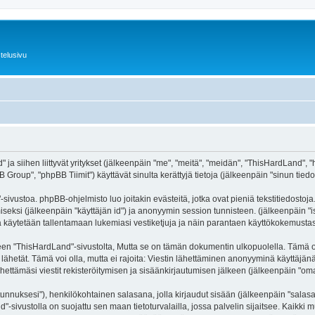
telusivu
ja siihen liittyvät yritykset (jälkeenpäin "me", "meitä", "meidän", "ThisHardLand", "
roup", "phpBB Tiimit") käyttävät sinulta kerättyjä tietoja (jälkeenpäin "sinun tiedot
ivustoa. phpBB-ohjelmisto luo joitakin evästeitä, jotka ovat pieniä tekstitiedostoja.
miseksi (jälkeenpäin "käyttäjän id") ja anonyymin session tunnisteen. (jälkeenpäin 
itä käytetään tallentamaan lukemiasi vestiketjuja ja näin parantaen käyttökokemustas
ThisHardLand"-sivustolta, Mutta se on tämän dokumentin ulkopuolella. Tämä on tark
lähetät. Tämä voi olla, mutta ei rajoita: Viestin lähettäminen anonyyminä käyttäjänä
ettämäsi viestit rekisteröitymisen ja sisäänkirjautumisen jälkeen (jälkeenpäin "omat 
jätunnuksesi"), henkilökohtainen salasana, jolla kirjaudut sisään (jälkeenpäin "sala
nd"-sivustolla on suojattu sen maan tietoturvalailla, jossa palvelin sijaitsee. Kaikk