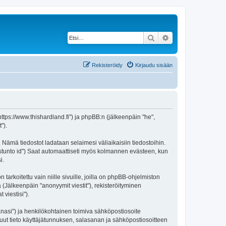
Etsi
Tarkennettu haku
Rekisteröidy
Kirjaudu sisään
https://www.thishardland.fi") ja phpBB:n (jälkeenpäin "he",
").
 Nämä tiedostot ladataan selaimesi väliaikaisiin tiedostoihin.
"istunto id") Saat automaattiseti myös kolmannen evästeen, kun
i.
oitettu vain niille sivuille, joilla on phpBB-ohjelmiston
 (Jälkeenpäin "anonyymit viestit"), rekisteröityminen
viestisi").
sanasi") ja henkilökohtainen toimiva sähköpostiosoite
i muut tieto käyttäjätunnuksen, salasanan ja sähköpostiosoitteen