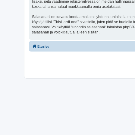
lisäksi, joita vaadimme rekisteröityessä on meidän hallinnassamme
koska tahansa haluat muokkaamalla omia asetuksiasi.
Salasanasi on turvattu koodaamalla se yhdensuuntaisella menete
käyttäjätiliisi "ThisHardLand"-sivustolla, joten pidä se huolel
salasanasi. Voit käyttää "unohdin salasanani" toimintoa phpBB
salasanan ja voit kirjautua jälleen sisään.
Etusivu