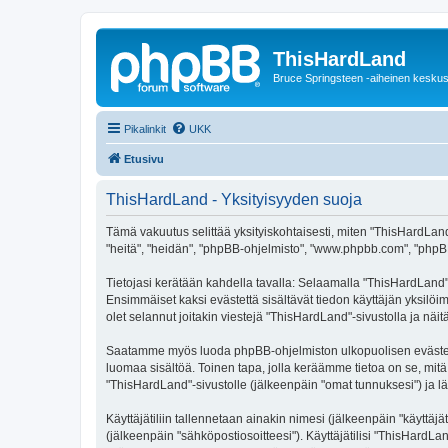
ThisHardLand
Bruce Springsteen -aiheinen keskus
Pikalinkit
UKK
Etusivu
ThisHardLand - Yksityisyyden suoja
Tämä vakuutus selittää yksityiskohtaisesti, miten "ThisHardLand" 
"heitä", "heidän", "phpBB-ohjelmisto", "www.phpbb.com", "phpBB G
Tietojasi kerätään kahdella tavalla: Selaamalla "ThisHardLand"-s
Ensimmäiset kaksi evästettä sisältävät tiedon käyttäjän yksilöi
olet selannut joitakin viestejä "ThisHardLand"-sivustolla ja nä
Saatamme myös luoda phpBB-ohjelmiston ulkopuolisen evästeen "
luomaa sisältöä. Toinen tapa, jolla keräämme tietoa on se, mitä 
"ThisHardLand"-sivustolle (jälkeenpäin "omat tunnuksesi") ja läh
Käyttäjätiliin tallennetaan ainakin nimesi (jälkeenpäin "käyttä
(jälkeenpäin "sähköpostiosoitteesi"). Käyttäjätilisi "ThisHardLa