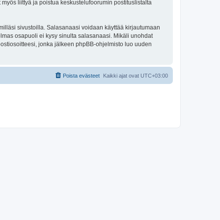
 myös liittyä ja poistua keskustelufoorumin postituslistalta
illäsi sivustoilla. Salasanaasi voidaan käyttää kirjautumaan
olmas osapuoli ei kysy sinulta salasanaasi. Mikäli unohdat
ostiosoitteesi, jonka jälkeen phpBB-ohjelmisto luo uuden
Poista evästeet
Kaikki ajat ovat
UTC+03:00