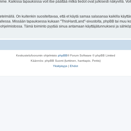
. Kaikissa tapauksissa voit itse päättää mitkä tiedot ovat julkisesti näkyvillä. Voit
lmällä. On kuitenkin suositeltavaa, että et käytä samaa salasanaa kaikilla käyttäm
la tallessa. Missään tapauksessa kukaan "ThisHardLand"-sivustolta, phpBB tai muu k
-ohjelmistossa. Tämä toiminto pyytää sinua antamaan käyttäjätunnuksesi ja sähköp
Keskustelufoorumin ohjelmisto
phpBB
® Forum Software © phpBB Limited
Käännös: phpBB Suomi (lurttinen, harritapio, Pettis)
Yksityisyys
|
Ehdot