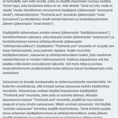
on tarkoitettu vain niille sivuille, joilla on phpBB-ohjelmiston luomaa sisältöä.
Toinen tapa, jolla keräämme tietoa on se, mitä lähetät. Tämä voi olla, mutta ei
rajoita: Viestin lähettäminen anonyyminä käyttäjänä (Jälkeenpäin "anonyymit
viestit"), rekisteröityminen "ThisHardLand"-sivustolle (jälkeenpäin "omat
tunnuksesi") ja lähettämäsi viestit rekisteröitymisen ja sisäänkirjautumisen
jälkeen (jälkeenpäin "omat viestisi").
Käyttäjätiliin tallennetaan ainakin nimesi (jälkeenpäin "käyttäjätunnuksesi"),
henkilökohtainen salasana, jolla kirjaudut sisään (jälkeenpäin "salasanasi") ja
henkilökohtainen toimiva sähköpostiosoite (jälkeenpäin
"sähköpostiosoitteesi"). Käyttäjätilisi "ThisHardLand"-sivustolla on suojattu sen
maan tietoturvalailla, jossa palvelin sijaitsee. Kaikki muut tieto
käyttäjätunnuksen, salasanan ja sähköpostiosoitteen lisäksi, joita vaadimme
rekisteröityessä on meidän hallinnassamme. Kaikissa tapauksissa voit itse
päättää mitkä tiedot ovat julkisesti näkyvillä. Voit myös liittyä ja poistua
keskustelufoorumin postituslistalta koska tahansa haluat muokkaamalla omia
asetuksiasi.
Salasanasi on turvattu koodaamalla se yhdensuuntaisella menetelmällä. On
kuitenkin suositeltavaa, että et käytä samaa salasanaa kaikilla käyttämilläsi
sivustoilla. Salasanaasi voidaan käyttää kirjautumaan käyttäjätiliisi
"ThisHardLand"-sivustolla, joten pidä se huolella tallessa. Missään
tapauksessa kukaan "ThisHardLand"-sivustolta, phpBB tai muu kolmas
osapuoli ei kysy sinulta salasanaasi. Mikäli unohdat salasanasi. Voit käyttää
"unohdin salasanani" toimintoa phpBB-ohjelmistossa. Tämä toiminto pyytää
sinua antamaan käyttäjätunnuksesi ja sähköpostiosoitteesi, jonka jälkeen
phpBB-ohjelmisto luo uuden salasanan ja voit kirjautua jälleen sisään.