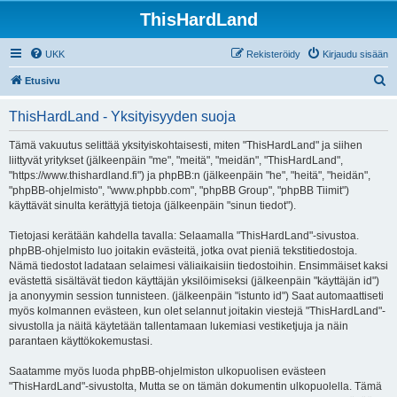
ThisHardLand
UKK
Rekisteröidy
Kirjaudu sisään
E
Etusivu
t
ThisHardLand - Yksityisyyden suoja
s
i
Tämä vakuutus selittää yksityiskohtaisesti, miten "ThisHardLand" ja siihen
liittyvät yritykset (jälkeenpäin "me", "meitä", "meidän", "ThisHardLand",
"https://www.thishardland.fi") ja phpBB:n (jälkeenpäin "he", "heitä", "heidän",
"phpBB-ohjelmisto", "www.phpbb.com", "phpBB Group", "phpBB Tiimit")
käyttävät sinulta kerättyjä tietoja (jälkeenpäin "sinun tiedot").
Tietojasi kerätään kahdella tavalla: Selaamalla "ThisHardLand"-sivustoa.
phpBB-ohjelmisto luo joitakin evästeitä, jotka ovat pieniä tekstitiedostoja.
Nämä tiedostot ladataan selaimesi väliaikaisiin tiedostoihin. Ensimmäiset kaksi
evästettä sisältävät tiedon käyttäjän yksilöimiseksi (jälkeenpäin "käyttäjän id")
ja anonyymin session tunnisteen. (jälkeenpäin "istunto id") Saat automaattiseti
myös kolmannen evästeen, kun olet selannut joitakin viestejä "ThisHardLand"-
sivustolla ja näitä käytetään tallentamaan lukemiasi vestiketjuja ja näin
parantaen käyttökokemustasi.
Saatamme myös luoda phpBB-ohjelmiston ulkopuolisen evästeen
"ThisHardLand"-sivustolta, Mutta se on tämän dokumentin ulkopuolella. Tämä