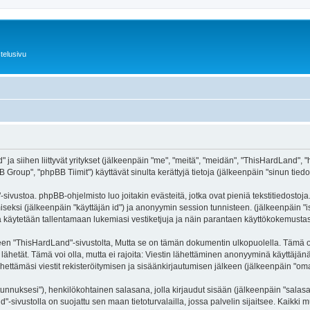
telusivu
ja siihen liittyvät yritykset (jälkeenpäin "me", "meitä", "meidän", "ThisHardLand", "
roup", "phpBB Tiimit") käyttävät sinulta kerättyjä tietoja (jälkeenpäin "sinun tiedot
ivustoa. phpBB-ohjelmisto luo joitakin evästeitä, jotka ovat pieniä tekstitiedostoja.
miseksi (jälkeenpäin "käyttäjän id") ja anonyymin session tunnisteen. (jälkeenpäin 
itä käytetään tallentamaan lukemiasi vestiketjuja ja näin parantaen käyttökokemustas
ThisHardLand"-sivustolta, Mutta se on tämän dokumentin ulkopuolella. Tämä on tark
lähetät. Tämä voi olla, mutta ei rajoita: Viestin lähettäminen anonyyminä käyttäjänä
ettämäsi viestit rekisteröitymisen ja sisäänkirjautumisen jälkeen (jälkeenpäin "omat 
jätunnuksesi"), henkilökohtainen salasana, jolla kirjaudut sisään (jälkeenpäin "sala
nd"-sivustolla on suojattu sen maan tietoturvalailla, jossa palvelin sijaitsee. Kaikk