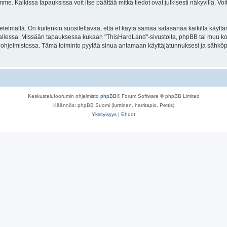
. Kaikissa tapauksissa voit itse päättää mitkä tiedot ovat julkisesti näkyvillä. Voit
lmällä. On kuitenkin suositeltavaa, että et käytä samaa salasanaa kaikilla käyttäm
la tallessa. Missään tapauksessa kukaan "ThisHardLand"-sivustolta, phpBB tai muu k
-ohjelmistossa. Tämä toiminto pyytää sinua antamaan käyttäjätunnuksesi ja sähköp
Keskustelufoorumin ohjelmisto
phpBB
® Forum Software © phpBB Limited
Käännös: phpBB Suomi (lurttinen, harritapio, Pettis)
Yksityisyys
|
Ehdot