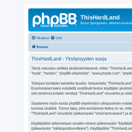
ThisHardLand
Bruce Springsteen -aiheinen keskus
Pikalinkit
UKK
Etusivu
ThisHardLand - Yksityisyyden suoja
Tämä vakuutus selittää yksityiskohtaisesti, miten "ThisHardLand" 
"heitä", "heidän", "phpBB-ohjelmisto", "www.phpbb.com", "phpBB G
Tietojasi kerätään kahdella tavalla: Selaamalla "ThisHardLand"-s
Ensimmäiset kaksi evästettä sisältävät tiedon käyttäjän yksilöi
olet selannut joitakin viestejä "ThisHardLand"-sivustolla ja nä
Saatamme myös luoda phpBB-ohjelmiston ulkopuolisen evästeen "
luomaa sisältöä. Toinen tapa, jolla keräämme tietoa on se, mitä 
"ThisHardLand"-sivustolle (jälkeenpäin "omat tunnuksesi") ja läh
Käyttäjätiliin tallennetaan ainakin nimesi (jälkeenpäin "käyttä
(jälkeenpäin "sähköpostiosoitteesi"). Käyttäjätilisi "ThisHardLa