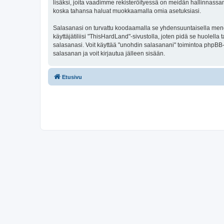
lisäksi, joita vaadimme rekisteröityessä on meidän hallinnassamme
koska tahansa haluat muokkaamalla omia asetuksiasi.
Salasanasi on turvattu koodaamalla se yhdensuuntaisella menete
käyttäjätiliisi "ThisHardLand"-sivustolla, joten pidä se huolel
salasanasi. Voit käyttää "unohdin salasanani" toimintoa phpBB
salasanan ja voit kirjautua jälleen sisään.
Etusivu