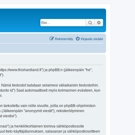
Etsi
Tarkennettu haku
Rekisteröidy
Kirjaudu sisään
https://www.thishardland.fi") ja phpBB:n (jälkeenpäin "he",
").
 Nämä tiedostot ladataan selaimesi väliaikaisiin tiedostoihin.
"istunto id") Saat automaattiseti myös kolmannen evästeen, kun
i.
oitettu vain niille sivuille, joilla on phpBB-ohjelmiston
 (Jälkeenpäin "anonyymit viestit"), rekisteröityminen
viestisi").
sanasi") ja henkilökohtainen toimiva sähköpostiosoite
i muut tieto käyttäjätunnuksen, salasanan ja sähköpostiosoitteen