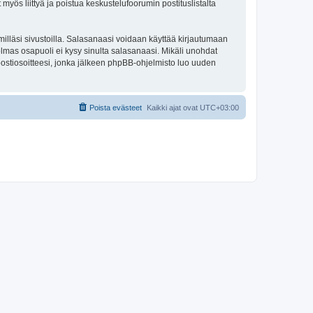
 myös liittyä ja poistua keskustelufoorumin postituslistalta
illäsi sivustoilla. Salasanaasi voidaan käyttää kirjautumaan
olmas osapuoli ei kysy sinulta salasanaasi. Mikäli unohdat
ostiosoitteesi, jonka jälkeen phpBB-ohjelmisto luo uuden
Poista evästeet
Kaikki ajat ovat
UTC+03:00