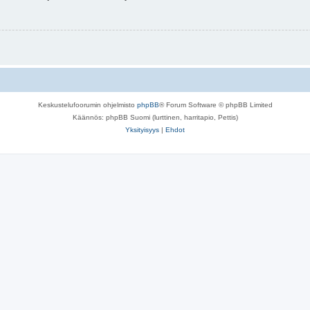
Keskustelufoorumin ohjelmisto
phpBB
® Forum Software © phpBB Limited
Käännös: phpBB Suomi (lurttinen, harritapio, Pettis)
Yksityisyys
|
Ehdot