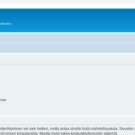
telusivu
ertaa
isteröityminen vie vain hetken, mutta antaa sinulle lisää mahdollisuuksia. Sivuston y
tännöt ennen kirjautumista. Muista myös lukea keskustelufoorumin säännöt.