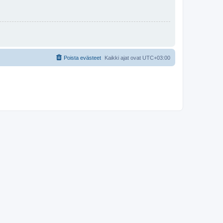
Poista evästeet
Kaikki ajat ovat
UTC+03:00