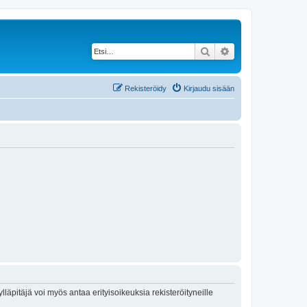
Etsi
Tarkennettu haku
Rekisteröidy
Kirjaudu sisään
lläpitäjä voi myös antaa erityisoikeuksia rekisteröityneille