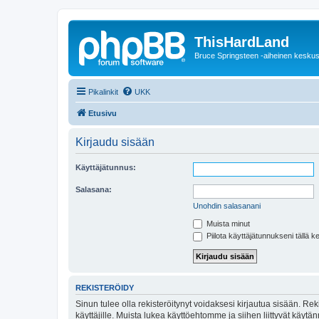
ThisHardLand
Bruce Springsteen -aiheinen keskus
Pikalinkit
UKK
Etusivu
Kirjaudu sisään
Käyttäjätunnus:
Salasana:
Unohdin salasanani
Muista minut
Piilota käyttäjätunnukseni tällä k
REKISTERÖIDY
Sinun tulee olla rekisteröitynyt voidaksesi kirjautua sisään. Rek
käyttäjille. Muista lukea käyttöehtomme ja siihen liittyvät käy