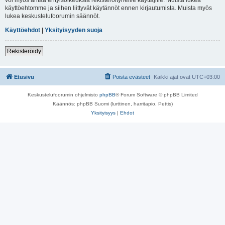
käyttöehtomme ja siihen liittyvät käytännöt ennen kirjautumista. Muista myös
lukea keskustelufoorumin säännöt.
Käyttöehdot
|
Yksityisyyden suoja
Rekisteröidy
Etusivu
Poista evästeet
Kaikki ajat ovat
UTC+03:00
Keskustelufoorumin ohjelmisto
phpBB
® Forum Software © phpBB Limited
Käännös: phpBB Suomi (lurttinen, harritapio, Pettis)
Yksityisyys
|
Ehdot