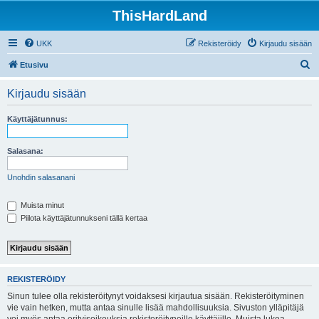
ThisHardLand
UKK
Rekisteröidy
Kirjaudu sisään
E
Etusivu
t
Kirjaudu sisään
s
i
Käyttäjätunnus:
Salasana:
Unohdin salasanani
Muista minut
Piilota käyttäjätunnukseni tällä kertaa
REKISTERÖIDY
Sinun tulee olla rekisteröitynyt voidaksesi kirjautua sisään. Rekisteröityminen
vie vain hetken, mutta antaa sinulle lisää mahdollisuuksia. Sivuston ylläpitäjä
voi myös antaa erityisoikeuksia rekisteröityneille käyttäjille. Muista lukea