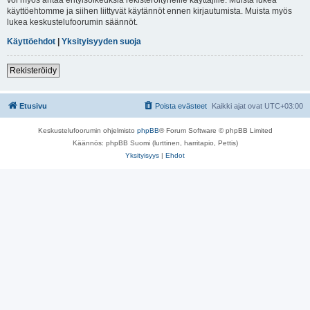
käyttöehtomme ja siihen liittyvät käytännöt ennen kirjautumista. Muista myös
lukea keskustelufoorumin säännöt.
Käyttöehdot
|
Yksityisyyden suoja
Rekisteröidy
Etusivu
Poista evästeet
Kaikki ajat ovat
UTC+03:00
Keskustelufoorumin ohjelmisto
phpBB
® Forum Software © phpBB Limited
Käännös: phpBB Suomi (lurttinen, harritapio, Pettis)
Yksityisyys
|
Ehdot