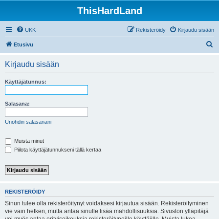
ThisHardLand
UKK
Rekisteröidy
Kirjaudu sisään
E
Etusivu
t
Kirjaudu sisään
s
i
Käyttäjätunnus:
Salasana:
Unohdin salasanani
Muista minut
Piilota käyttäjätunnukseni tällä kertaa
REKISTERÖIDY
Sinun tulee olla rekisteröitynyt voidaksesi kirjautua sisään. Rekisteröityminen
vie vain hetken, mutta antaa sinulle lisää mahdollisuuksia. Sivuston ylläpitäjä
voi myös antaa erityisoikeuksia rekisteröityneille käyttäjille. Muista lukea