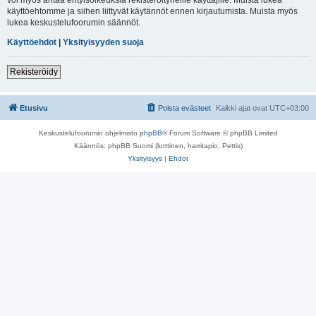
käyttöehtomme ja siihen liittyvät käytännöt ennen kirjautumista. Muista myös
lukea keskustelufoorumin säännöt.
Käyttöehdot
|
Yksityisyyden suoja
Rekisteröidy
Etusivu
Poista evästeet
Kaikki ajat ovat
UTC+03:00
Keskustelufoorumin ohjelmisto
phpBB
® Forum Software © phpBB Limited
Käännös: phpBB Suomi (lurttinen, harritapio, Pettis)
Yksityisyys
|
Ehdot