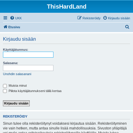
ThisHardLand
UKK
Rekisteröidy
Kirjaudu sisään
E
Etusivu
t
Kirjaudu sisään
s
i
Käyttäjätunnus:
Salasana:
Unohdin salasanani
Muista minut
Piilota käyttäjätunnukseni tällä kertaa
REKISTERÖIDY
Sinun tulee olla rekisteröitynyt voidaksesi kirjautua sisään. Rekisteröityminen
vie vain hetken, mutta antaa sinulle lisää mahdollisuuksia. Sivuston ylläpitäjä
voi myös antaa erityisoikeuksia rekisteröityneille käyttäjille. Muista lukea