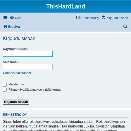
ThisHardLand
UKK
Rekisteröidy
Kirjaudu sisään
E
Etusivu
t
Kirjaudu sisään
s
i
Käyttäjätunnus:
Salasana:
Unohdin salasanani
Muista minut
Piilota käyttäjätunnukseni tällä kertaa
REKISTERÖIDY
Sinun tulee olla rekisteröitynyt voidaksesi kirjautua sisään. Rekisteröityminen
vie vain hetken, mutta antaa sinulle lisää mahdollisuuksia. Sivuston ylläpitäjä
voi myös antaa erityisoikeuksia rekisteröityneille käyttäjille. Muista lukea