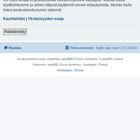
käyttöehtomme ja siihen liittyvät käytännöt ennen kirjautumista. Muista myös
lukea keskustelufoorumin säännöt.
Käyttöehdot
|
Yksityisyyden suoja
Rekisteröidy
Etusivu
Poista evästeet
Kaikki ajat ovat
UTC+03:00
Keskustelufoorumin ohjelmisto
phpBB
® Forum Software © phpBB Limited
Käännös: phpBB Suomi (lurttinen, harritapio, Pettis)
Yksityisyys
|
Ehdot