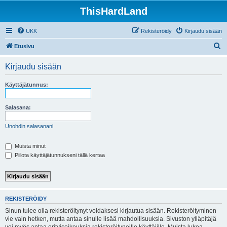
ThisHardLand
UKK
Rekisteröidy
Kirjaudu sisään
E
Etusivu
t
Kirjaudu sisään
s
i
Käyttäjätunnus:
Salasana:
Unohdin salasanani
Muista minut
Piilota käyttäjätunnukseni tällä kertaa
REKISTERÖIDY
Sinun tulee olla rekisteröitynyt voidaksesi kirjautua sisään. Rekisteröityminen
vie vain hetken, mutta antaa sinulle lisää mahdollisuuksia. Sivuston ylläpitäjä
voi myös antaa erityisoikeuksia rekisteröityneille käyttäjille. Muista lukea