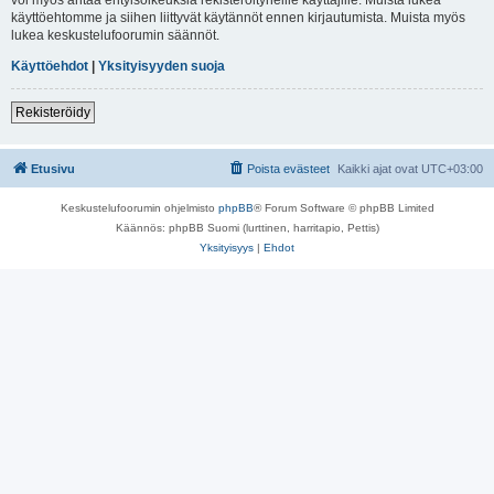
käyttöehtomme ja siihen liittyvät käytännöt ennen kirjautumista. Muista myös
lukea keskustelufoorumin säännöt.
Käyttöehdot
|
Yksityisyyden suoja
Rekisteröidy
Etusivu
Poista evästeet
Kaikki ajat ovat
UTC+03:00
Keskustelufoorumin ohjelmisto
phpBB
® Forum Software © phpBB Limited
Käännös: phpBB Suomi (lurttinen, harritapio, Pettis)
Yksityisyys
|
Ehdot