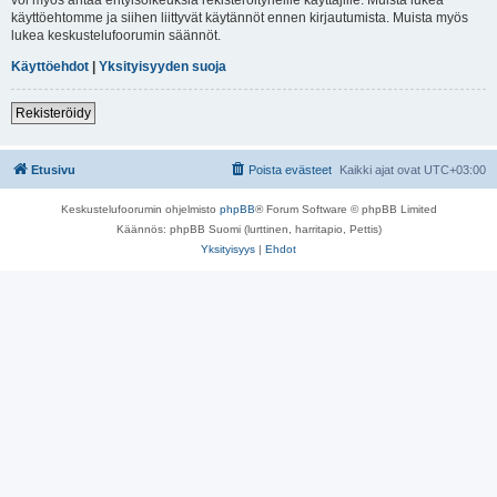
käyttöehtomme ja siihen liittyvät käytännöt ennen kirjautumista. Muista myös
lukea keskustelufoorumin säännöt.
Käyttöehdot
|
Yksityisyyden suoja
Rekisteröidy
Etusivu
Poista evästeet
Kaikki ajat ovat
UTC+03:00
Keskustelufoorumin ohjelmisto
phpBB
® Forum Software © phpBB Limited
Käännös: phpBB Suomi (lurttinen, harritapio, Pettis)
Yksityisyys
|
Ehdot