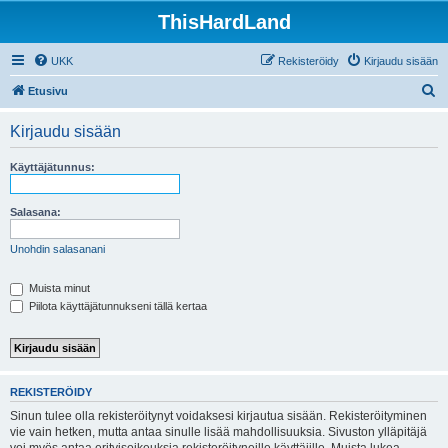
ThisHardLand
UKK
Rekisteröidy
Kirjaudu sisään
E
Etusivu
t
Kirjaudu sisään
s
i
Käyttäjätunnus:
Salasana:
Unohdin salasanani
Muista minut
Piilota käyttäjätunnukseni tällä kertaa
REKISTERÖIDY
Sinun tulee olla rekisteröitynyt voidaksesi kirjautua sisään. Rekisteröityminen
vie vain hetken, mutta antaa sinulle lisää mahdollisuuksia. Sivuston ylläpitäjä
voi myös antaa erityisoikeuksia rekisteröityneille käyttäjille. Muista lukea