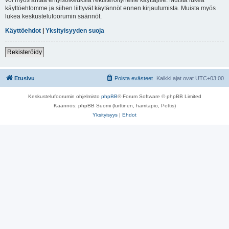
käyttöehtomme ja siihen liittyvät käytännöt ennen kirjautumista. Muista myös
lukea keskustelufoorumin säännöt.
Käyttöehdot
|
Yksityisyyden suoja
Rekisteröidy
Etusivu
Poista evästeet
Kaikki ajat ovat
UTC+03:00
Keskustelufoorumin ohjelmisto
phpBB
® Forum Software © phpBB Limited
Käännös: phpBB Suomi (lurttinen, harritapio, Pettis)
Yksityisyys
|
Ehdot