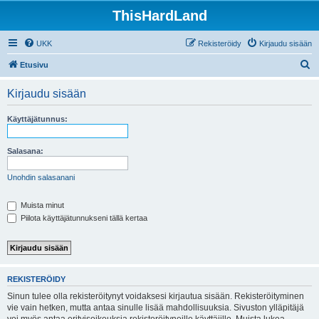
ThisHardLand
UKK
Rekisteröidy
Kirjaudu sisään
E
Etusivu
t
Kirjaudu sisään
s
i
Käyttäjätunnus:
Salasana:
Unohdin salasanani
Muista minut
Piilota käyttäjätunnukseni tällä kertaa
REKISTERÖIDY
Sinun tulee olla rekisteröitynyt voidaksesi kirjautua sisään. Rekisteröityminen
vie vain hetken, mutta antaa sinulle lisää mahdollisuuksia. Sivuston ylläpitäjä
voi myös antaa erityisoikeuksia rekisteröityneille käyttäjille. Muista lukea