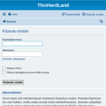
ThisHardLand
UKK
Rekisteröidy
Kirjaudu sisään
E
Etusivu
t
Kirjaudu sisään
s
i
Käyttäjätunnus:
Salasana:
Unohdin salasanani
Muista minut
Piilota käyttäjätunnukseni tällä kertaa
REKISTERÖIDY
Sinun tulee olla rekisteröitynyt voidaksesi kirjautua sisään. Rekisteröityminen
vie vain hetken, mutta antaa sinulle lisää mahdollisuuksia. Sivuston ylläpitäjä
voi myös antaa erityisoikeuksia rekisteröityneille käyttäjille. Muista lukea