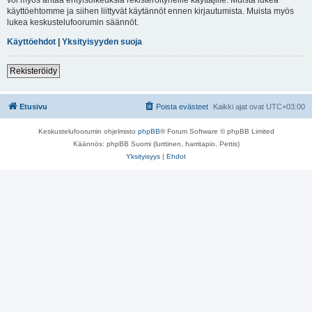
käyttöehtomme ja siihen liittyvät käytännöt ennen kirjautumista. Muista myös
lukea keskustelufoorumin säännöt.
Käyttöehdot
|
Yksityisyyden suoja
Rekisteröidy
Etusivu
Poista evästeet
Kaikki ajat ovat
UTC+03:00
Keskustelufoorumin ohjelmisto
phpBB
® Forum Software © phpBB Limited
Käännös: phpBB Suomi (lurttinen, harritapio, Pettis)
Yksityisyys
|
Ehdot