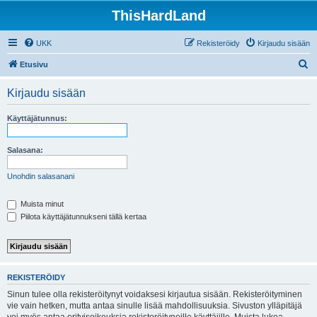
ThisHardLand
UKK
Rekisteröidy
Kirjaudu sisään
E
Etusivu
t
Kirjaudu sisään
s
i
Käyttäjätunnus:
Salasana:
Unohdin salasanani
Muista minut
Piilota käyttäjätunnukseni tällä kertaa
REKISTERÖIDY
Sinun tulee olla rekisteröitynyt voidaksesi kirjautua sisään. Rekisteröityminen
vie vain hetken, mutta antaa sinulle lisää mahdollisuuksia. Sivuston ylläpitäjä
voi myös antaa erityisoikeuksia rekisteröityneille käyttäjille. Muista lukea