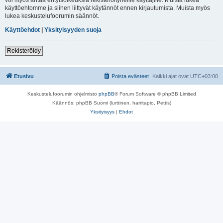
käyttöehtomme ja siihen liittyvät käytännöt ennen kirjautumista. Muista myös
lukea keskustelufoorumin säännöt.
Käyttöehdot
|
Yksityisyyden suoja
Rekisteröidy
Etusivu
Poista evästeet
Kaikki ajat ovat
UTC+03:00
Keskustelufoorumin ohjelmisto
phpBB
® Forum Software © phpBB Limited
Käännös: phpBB Suomi (lurttinen, harritapio, Pettis)
Yksityisyys
|
Ehdot