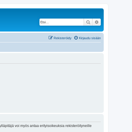
Etsi
Tarkennettu haku
Rekisteröidy
Kirjaudu sisään
lläpitäjä voi myös antaa erityisoikeuksia rekisteröityneille