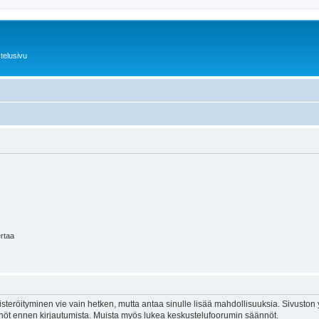
telusivu
ertaa
isteröityminen vie vain hetken, mutta antaa sinulle lisää mahdollisuuksia. Sivuston y
tännöt ennen kirjautumista. Muista myös lukea keskustelufoorumin säännöt.