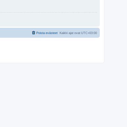
Poista evästeet
Kaikki ajat ovat
UTC+03:00