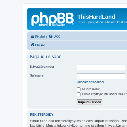
ThisHardLand
Bruce Springsteen -aiheinen keskus
Pikalinkit
UKK
Etusivu
Kirjaudu sisään
Käyttäjätunnus:
Salasana:
Unohdin salasanani
Muista minut
Piilota käyttäjätunnukseni tällä k
REKISTERÖIDY
Sinun tulee olla rekisteröitynyt voidaksesi kirjautua sisään. Rek
käyttäjille. Muista lukea käyttöehtomme ja siihen liittyvät käy