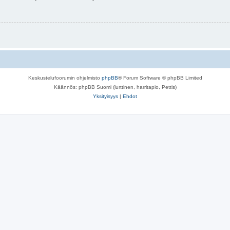
Keskustelufoorumin ohjelmisto
phpBB
® Forum Software © phpBB Limited
Käännös: phpBB Suomi (lurttinen, harritapio, Pettis)
Yksityisyys
|
Ehdot