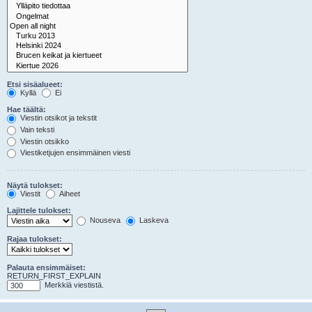
Etsi sisäalueet:
Kyllä
Ei
Hae täältä:
Viestin otsikot ja tekstit
Vain teksti
Viestin otsikko
Viestiketjujen ensimmäinen viesti
Näytä tulokset:
Viestit
Aiheet
Lajittele tulokset:
Nouseva
Laskeva
Rajaa tulokset:
Palauta ensimmäiset:
RETURN_FIRST_EXPLAIN
Merkkiä viestistä.