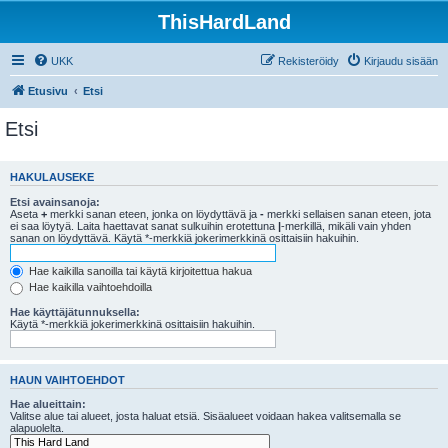
ThisHardLand
UKK
Rekisteröidy
Kirjaudu sisään
Etusivu
Etsi
Etsi
HAKULAUSEKE
Etsi avainsanoja:
Aseta
+
merkki sanan eteen, jonka on löydyttävä ja
-
merkki sellaisen sanan eteen, jota
ei saa löytyä. Laita haettavat sanat sulkuihin erotettuna
|
-merkillä, mikäli vain yhden
sanan on löydyttävä. Käytä *-merkkiä jokerimerkkinä osittaisiin hakuihin.
Hae kaikilla sanoilla tai käytä kirjoitettua hakua
Hae kaikilla vaihtoehdoilla
Hae käyttäjätunnuksella:
Käytä *-merkkiä jokerimerkkinä osittaisiin hakuihin.
HAUN VAIHTOEHDOT
Hae alueittain:
Valitse alue tai alueet, josta haluat etsiä. Sisäalueet voidaan hakea valitsemalla se
alapuolelta.