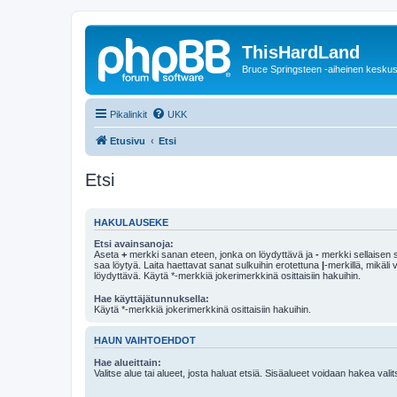
ThisHardLand
Bruce Springsteen -aiheinen keskus
Pikalinkit
UKK
Etusivu
Etsi
Etsi
HAKULAUSEKE
Etsi avainsanoja:
Aseta
+
merkki sanan eteen, jonka on löydyttävä ja
-
merkki sellaisen s
saa löytyä. Laita haettavat sanat sulkuihin erotettuna
|
-merkillä, mikäli
löydyttävä. Käytä *-merkkiä jokerimerkkinä osittaisiin hakuihin.
Hae käyttäjätunnuksella:
Käytä *-merkkiä jokerimerkkinä osittaisiin hakuihin.
HAUN VAIHTOEHDOT
Hae alueittain:
Valitse alue tai alueet, josta haluat etsiä. Sisäalueet voidaan hakea vali