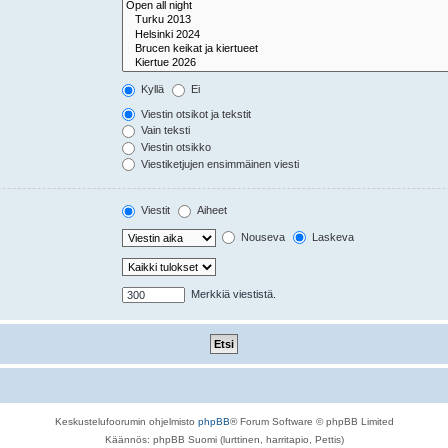
Kyllä
Ei
Viestin otsikot ja tekstit
Vain teksti
Viestin otsikko
Viestiketjujen ensimmäinen viesti
Viestit
Aiheet
Nouseva
Laskeva
Merkkiä viestistä.
Keskustelufoorumin ohjelmisto
phpBB
® Forum Software © phpBB Limited
Käännös: phpBB Suomi (lurttinen, harritapio, Pettis)