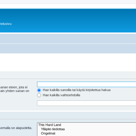
telusivu
anan eteen, jota ei
Hae kaikilla sanoilla tai käytä kirjoitettua hakua
 vain yhden sanan on
Hae kaikilla vaihtoehdoilla
tsemalla se alapuolelta.