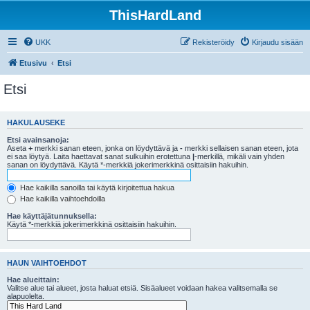
ThisHardLand
UKK
Rekisteröidy
Kirjaudu sisään
Etusivu
Etsi
Etsi
HAKULAUSEKE
Etsi avainsanoja:
Aseta
+
merkki sanan eteen, jonka on löydyttävä ja
-
merkki sellaisen sanan eteen, jota
ei saa löytyä. Laita haettavat sanat sulkuihin erotettuna
|
-merkillä, mikäli vain yhden
sanan on löydyttävä. Käytä *-merkkiä jokerimerkkinä osittaisiin hakuihin.
Hae kaikilla sanoilla tai käytä kirjoitettua hakua
Hae kaikilla vaihtoehdoilla
Hae käyttäjätunnuksella:
Käytä *-merkkiä jokerimerkkinä osittaisiin hakuihin.
HAUN VAIHTOEHDOT
Hae alueittain:
Valitse alue tai alueet, josta haluat etsiä. Sisäalueet voidaan hakea valitsemalla se
alapuolelta.