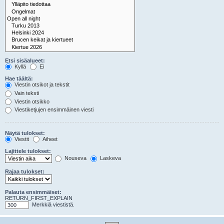
Etsi sisäalueet:
Kyllä
Ei
Hae täältä:
Viestin otsikot ja tekstit
Vain teksti
Viestin otsikko
Viestiketjujen ensimmäinen viesti
Näytä tulokset:
Viestit
Aiheet
Lajittele tulokset:
Nouseva
Laskeva
Rajaa tulokset:
Palauta ensimmäiset:
RETURN_FIRST_EXPLAIN
Merkkiä viestistä.