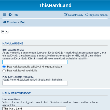
ThisHardLand
UKK
Rekisteröidy
Kirjaudu sisään
Etusivu
Etsi
Etsi
HAKULAUSEKE
Etsi avainsanoja:
Aseta
+
merkki sanan eteen, jonka on löydyttävä ja
-
merkki sellaisen sanan eteen, jota
ei saa löytyä. Laita haettavat sanat sulkuihin erotettuna
|
-merkillä, mikäli vain yhden
sanan on löydyttävä. Käytä *-merkkiä jokerimerkkinä osittaisiin hakuihin.
Hae kaikilla sanoilla tai käytä kirjoitettua hakua
Hae kaikilla vaihtoehdoilla
Hae käyttäjätunnuksella:
Käytä *-merkkiä jokerimerkkinä osittaisiin hakuihin.
HAUN VAIHTOEHDOT
Hae alueittain:
Valitse alue tai alueet, josta haluat etsiä. Sisäalueet voidaan hakea valitsemalla se
alapuolelta.