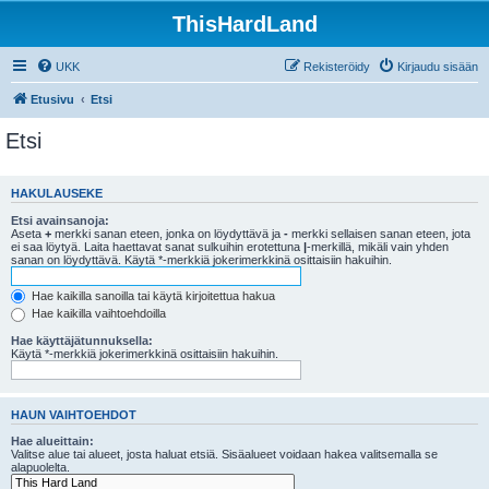
ThisHardLand
UKK
Rekisteröidy
Kirjaudu sisään
Etusivu
Etsi
Etsi
HAKULAUSEKE
Etsi avainsanoja:
Aseta
+
merkki sanan eteen, jonka on löydyttävä ja
-
merkki sellaisen sanan eteen, jota
ei saa löytyä. Laita haettavat sanat sulkuihin erotettuna
|
-merkillä, mikäli vain yhden
sanan on löydyttävä. Käytä *-merkkiä jokerimerkkinä osittaisiin hakuihin.
Hae kaikilla sanoilla tai käytä kirjoitettua hakua
Hae kaikilla vaihtoehdoilla
Hae käyttäjätunnuksella:
Käytä *-merkkiä jokerimerkkinä osittaisiin hakuihin.
HAUN VAIHTOEHDOT
Hae alueittain:
Valitse alue tai alueet, josta haluat etsiä. Sisäalueet voidaan hakea valitsemalla se
alapuolelta.