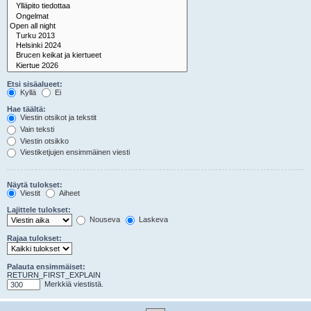
Etsi sisäalueet:
Kyllä
Ei
Hae täältä:
Viestin otsikot ja tekstit
Vain teksti
Viestin otsikko
Viestiketjujen ensimmäinen viesti
Näytä tulokset:
Viestit
Aiheet
Lajittele tulokset:
Nouseva
Laskeva
Rajaa tulokset:
Palauta ensimmäiset:
RETURN_FIRST_EXPLAIN
Merkkiä viestistä.