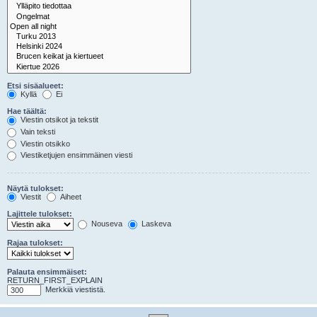
Etsi sisäalueet:
Kyllä
Ei
Hae täältä:
Viestin otsikot ja tekstit
Vain teksti
Viestin otsikko
Viestiketjujen ensimmäinen viesti
Näytä tulokset:
Viestit
Aiheet
Lajittele tulokset:
Nouseva
Laskeva
Rajaa tulokset:
Palauta ensimmäiset:
RETURN_FIRST_EXPLAIN
Merkkiä viestistä.