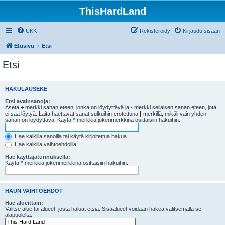
ThisHardLand
UKK
Rekisteröidy
Kirjaudu sisään
Etusivu
Etsi
Etsi
HAKULAUSEKE
Etsi avainsanoja:
Aseta
+
merkki sanan eteen, jonka on löydyttävä ja
-
merkki sellaisen sanan eteen, jota
ei saa löytyä. Laita haettavat sanat sulkuihin erotettuna
|
-merkillä, mikäli vain yhden
sanan on löydyttävä. Käytä *-merkkiä jokerimerkkinä osittaisiin hakuihin.
Hae kaikilla sanoilla tai käytä kirjoitettua hakua
Hae kaikilla vaihtoehdoilla
Hae käyttäjätunnuksella:
Käytä *-merkkiä jokerimerkkinä osittaisiin hakuihin.
HAUN VAIHTOEHDOT
Hae alueittain:
Valitse alue tai alueet, josta haluat etsiä. Sisäalueet voidaan hakea valitsemalla se
alapuolelta.