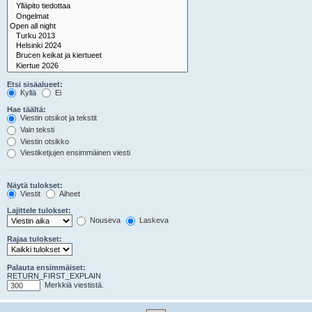
Etsi sisäalueet:
Kyllä
Ei
Hae täältä:
Viestin otsikot ja tekstit
Vain teksti
Viestin otsikko
Viestiketjujen ensimmäinen viesti
Näytä tulokset:
Viestit
Aiheet
Lajittele tulokset:
Nouseva
Laskeva
Rajaa tulokset:
Palauta ensimmäiset:
RETURN_FIRST_EXPLAIN
Merkkiä viestistä.