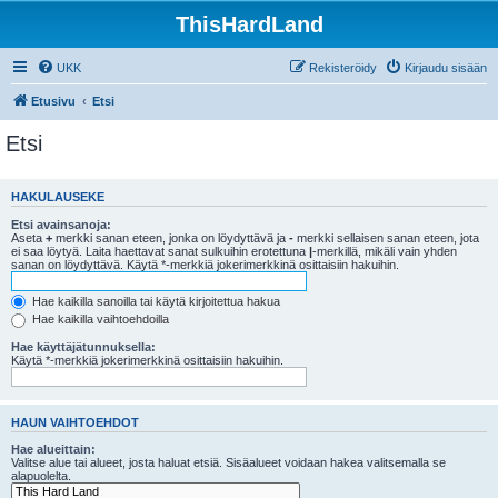
ThisHardLand
UKK
Rekisteröidy
Kirjaudu sisään
Etusivu
Etsi
Etsi
HAKULAUSEKE
Etsi avainsanoja:
Aseta
+
merkki sanan eteen, jonka on löydyttävä ja
-
merkki sellaisen sanan eteen, jota
ei saa löytyä. Laita haettavat sanat sulkuihin erotettuna
|
-merkillä, mikäli vain yhden
sanan on löydyttävä. Käytä *-merkkiä jokerimerkkinä osittaisiin hakuihin.
Hae kaikilla sanoilla tai käytä kirjoitettua hakua
Hae kaikilla vaihtoehdoilla
Hae käyttäjätunnuksella:
Käytä *-merkkiä jokerimerkkinä osittaisiin hakuihin.
HAUN VAIHTOEHDOT
Hae alueittain:
Valitse alue tai alueet, josta haluat etsiä. Sisäalueet voidaan hakea valitsemalla se
alapuolelta.