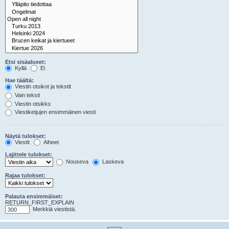
Etsi sisäalueet:
Kyllä
Ei
Hae täältä:
Viestin otsikot ja tekstit
Vain teksti
Viestin otsikko
Viestiketjujen ensimmäinen viesti
Näytä tulokset:
Viestit
Aiheet
Lajittele tulokset:
Nouseva
Laskeva
Rajaa tulokset:
Palauta ensimmäiset:
RETURN_FIRST_EXPLAIN
Merkkiä viestistä.