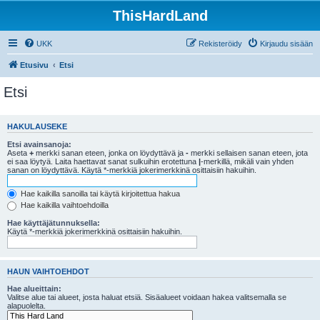
ThisHardLand
UKK
Rekisteröidy
Kirjaudu sisään
Etusivu
Etsi
Etsi
HAKULAUSEKE
Etsi avainsanoja:
Aseta
+
merkki sanan eteen, jonka on löydyttävä ja
-
merkki sellaisen sanan eteen, jota
ei saa löytyä. Laita haettavat sanat sulkuihin erotettuna
|
-merkillä, mikäli vain yhden
sanan on löydyttävä. Käytä *-merkkiä jokerimerkkinä osittaisiin hakuihin.
Hae kaikilla sanoilla tai käytä kirjoitettua hakua
Hae kaikilla vaihtoehdoilla
Hae käyttäjätunnuksella:
Käytä *-merkkiä jokerimerkkinä osittaisiin hakuihin.
HAUN VAIHTOEHDOT
Hae alueittain:
Valitse alue tai alueet, josta haluat etsiä. Sisäalueet voidaan hakea valitsemalla se
alapuolelta.