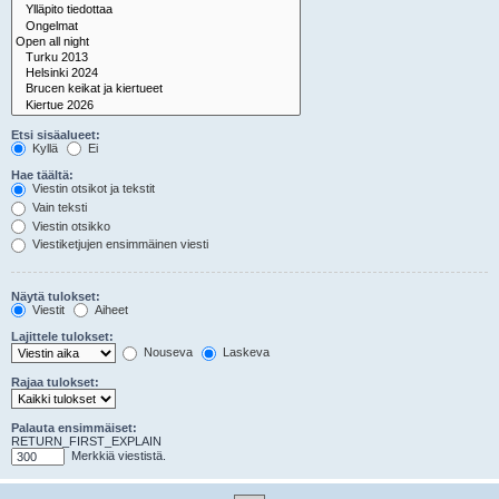
Etsi sisäalueet:
Kyllä
Ei
Hae täältä:
Viestin otsikot ja tekstit
Vain teksti
Viestin otsikko
Viestiketjujen ensimmäinen viesti
Näytä tulokset:
Viestit
Aiheet
Lajittele tulokset:
Nouseva
Laskeva
Rajaa tulokset:
Palauta ensimmäiset:
RETURN_FIRST_EXPLAIN
Merkkiä viestistä.