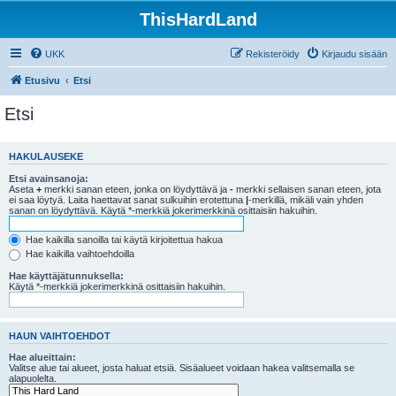
ThisHardLand
UKK
Rekisteröidy
Kirjaudu sisään
Etusivu
Etsi
Etsi
HAKULAUSEKE
Etsi avainsanoja:
Aseta
+
merkki sanan eteen, jonka on löydyttävä ja
-
merkki sellaisen sanan eteen, jota
ei saa löytyä. Laita haettavat sanat sulkuihin erotettuna
|
-merkillä, mikäli vain yhden
sanan on löydyttävä. Käytä *-merkkiä jokerimerkkinä osittaisiin hakuihin.
Hae kaikilla sanoilla tai käytä kirjoitettua hakua
Hae kaikilla vaihtoehdoilla
Hae käyttäjätunnuksella:
Käytä *-merkkiä jokerimerkkinä osittaisiin hakuihin.
HAUN VAIHTOEHDOT
Hae alueittain:
Valitse alue tai alueet, josta haluat etsiä. Sisäalueet voidaan hakea valitsemalla se
alapuolelta.