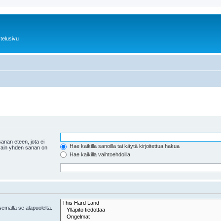
telusivu
anan eteen, jota ei
Hae kaikilla sanoilla tai käytä kirjoitettua hakua
 vain yhden sanan on
Hae kaikilla vaihtoehdoilla
tsemalla se alapuolelta.