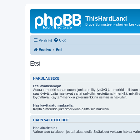
ThisHardLand
Bruce Springsteen -aiheinen keskus
Pikalinkit
UKK
Etusivu
Etsi
Etsi
HAKULAUSEKE
Etsi avainsanoja:
Aseta
+
merkki sanan eteen, jonka on löydyttävä ja
-
merkki sellaisen s
saa löytyä. Laita haettavat sanat sulkuihin erotettuna
|
-merkillä, mikäli
löydyttävä. Käytä *-merkkiä jokerimerkkinä osittaisiin hakuihin.
Hae käyttäjätunnuksella:
Käytä *-merkkiä jokerimerkkinä osittaisiin hakuihin.
HAUN VAIHTOEHDOT
Hae alueittain:
Valitse alue tai alueet, josta haluat etsiä. Sisäalueet voidaan hakea vali