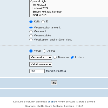
Kyllä
Ei
Viestin otsikot ja tekstit
Vain teksti
Viestin otsikko
Viestiketjujen ensimmäinen viesti
Viestit
Aiheet
Nouseva
Laskeva
Merkkiä viestistä.
Keskustelufoorumin ohjelmisto
phpBB
® Forum Software © phpBB Limited
Käännös: phpBB Suomi (lurttinen, harritapio, Pettis)