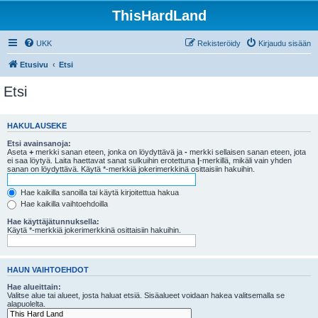
ThisHardLand
UKK
Rekisteröidy
Kirjaudu sisään
Etusivu
Etsi
Etsi
HAKULAUSEKE
Etsi avainsanoja:
Aseta
+
merkki sanan eteen, jonka on löydyttävä ja
-
merkki sellaisen sanan eteen, jota
ei saa löytyä. Laita haettavat sanat sulkuihin erotettuna
|
-merkillä, mikäli vain yhden
sanan on löydyttävä. Käytä *-merkkiä jokerimerkkinä osittaisiin hakuihin.
Hae kaikilla sanoilla tai käytä kirjoitettua hakua
Hae kaikilla vaihtoehdoilla
Hae käyttäjätunnuksella:
Käytä *-merkkiä jokerimerkkinä osittaisiin hakuihin.
HAUN VAIHTOEHDOT
Hae alueittain:
Valitse alue tai alueet, josta haluat etsiä. Sisäalueet voidaan hakea valitsemalla se
alapuolelta.