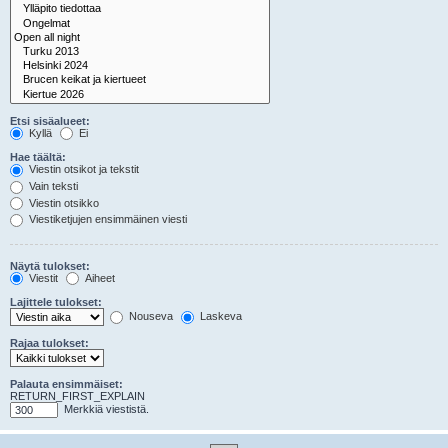
Etsi sisäalueet:
Kyllä
Ei
Hae täältä:
Viestin otsikot ja tekstit
Vain teksti
Viestin otsikko
Viestiketjujen ensimmäinen viesti
Näytä tulokset:
Viestit
Aiheet
Lajittele tulokset:
Nouseva
Laskeva
Rajaa tulokset:
Palauta ensimmäiset:
RETURN_FIRST_EXPLAIN
Merkkiä viestistä.