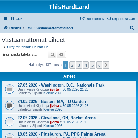
ThisHardLand
UKK
Rekisteröidy
Kirjaudu sisään
E
Etusivu
Etsi
Vastaamattomat aiheet
t
Vastaamattomat aiheet
s
Siirry tarkennettuun hakuun
i
Etsi
Tarkennettu haku
1
2
3
4
5
6
Seuraava
Haku löysi 137 tulosta
Aiheet
27.05.2026 - Washington, D.C., Nationals Park
Uusin viesti Kirjoittaja
jjvirta
«
30.05.2026 21:26
Lähetetty Sijainti:
Kiertue 2026
24.05.2026 - Boston, MA, TD Garden
Uusin viesti Kirjoittaja
jjvirta
«
30.05.2026 21:23
Lähetetty Sijainti:
Kiertue 2026
22.05.2026 - Cleveland, OH, Rocket Arena
Uusin viesti Kirjoittaja
jjvirta
«
30.05.2026 21:19
Lähetetty Sijainti:
Kiertue 2026
19.05.2026 - Pittsburgh, PA, PPG Paints Arena