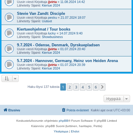
Uusin viesti Kirjoittaja
jjvirta
«
11.08.2024 14:42
Lähetetty Sijainti:
Kiertue 2024
Stevie Van Zandt: Disciple
Uusin viesti Kirjoittaja
pesku
«
21.07.2024 18:07
Lähetetty Sijainti:
Uutiset
Kiertueohjelmat / Tour books
Uusin viesti Kirjoittaja
lucky
«
14.07.2024 9:40
Lähetetty Sijainti:
Showbusiness
9.7.2024 - Odense, Denmark, Dyrskuepladsen
Uusin viesti Kirjoittaja
jjvirta
«
01.07.2024 20:40
Lähetetty Sijainti:
Kiertue 2024
5.7.2024 - Hannover, Germany, Heinz von Heiden Arena
Uusin viesti Kirjoittaja
jjvirta
«
01.07.2024 20:39
Lähetetty Sijainti:
Kiertue 2024
1
2
3
4
5
6
Seuraava
Haku löysi 137 tulosta
Hyppää
Etusivu
Poista evästeet
Kaikki ajat ovat
UTC+03:00
Keskustelufoorumin ohjelmisto
phpBB
® Forum Software © phpBB Limited
Käännös: phpBB Suomi (lurttinen, harritapio, Pettis)
Yksityisyys
|
Ehdot