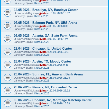
Uusin viesti Kirjoittaja
jjvirta
«
19.05.2026 17:42
Lähetetty Sijainti:
Kiertue 2026
14.05.2026 - Brooklyn, NY, Barclays Center
Uusin viesti Kirjoittaja
jjvirta
«
10.05.2026 13:02
Lähetetty Sijainti:
Kiertue 2026
05.05.2026 - Belmont Park, NY, UBS Arena
Uusin viesti Kirjoittaja
jjvirta
«
05.05.2026 8:00
Lähetetty Sijainti:
Kiertue 2026
02.05.2026 - Atlanta, GA, State Farm Arena
Uusin viesti Kirjoittaja
jjvirta
«
02.05.2026 14:41
Lähetetty Sijainti:
Kiertue 2026
29.04.2026 - Chicago, IL, United Center
Uusin viesti Kirjoittaja
jjvirta
«
28.04.2026 11:27
Lähetetty Sijainti:
Kiertue 2026
26.04.2026 - Austin, TX, Moody Center
Uusin viesti Kirjoittaja
jjvirta
«
26.04.2026 9:43
Lähetetty Sijainti:
Kiertue 2026
23.04.2026 - Sunrise, FL, Amerant Bank Arena
Uusin viesti Kirjoittaja
jjvirta
«
23.04.2026 21:08
Lähetetty Sijainti:
Kiertue 2026
20.04.2026 - Newark, NJ, Prudential Center
Uusin viesti Kirjoittaja
jjvirta
«
20.04.2026 22:12
Lähetetty Sijainti:
Kiertue 2026
16.04.2026 - Phoenix, AZ, Mortgage Matchup Center
Uusin viesti Kirjoittaja
jjvirta
«
14.04.2026 15:29
Lähetetty Sijainti:
Kiertue 2026