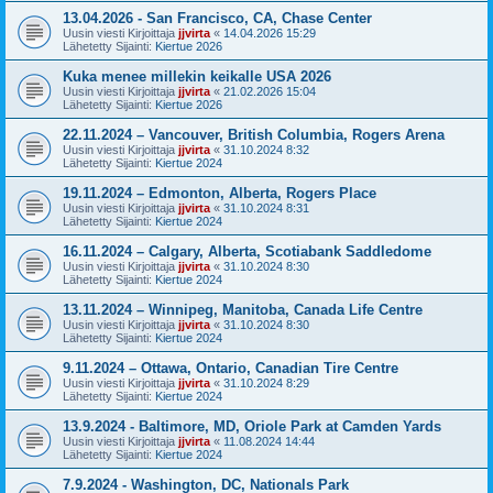
13.04.2026 - San Francisco, CA, Chase Center
Uusin viesti Kirjoittaja
jjvirta
«
14.04.2026 15:29
Lähetetty Sijainti:
Kiertue 2026
Kuka menee millekin keikalle USA 2026
Uusin viesti Kirjoittaja
jjvirta
«
21.02.2026 15:04
Lähetetty Sijainti:
Kiertue 2026
22.11.2024 – Vancouver, British Columbia, Rogers Arena
Uusin viesti Kirjoittaja
jjvirta
«
31.10.2024 8:32
Lähetetty Sijainti:
Kiertue 2024
19.11.2024 – Edmonton, Alberta, Rogers Place
Uusin viesti Kirjoittaja
jjvirta
«
31.10.2024 8:31
Lähetetty Sijainti:
Kiertue 2024
16.11.2024 – Calgary, Alberta, Scotiabank Saddledome
Uusin viesti Kirjoittaja
jjvirta
«
31.10.2024 8:30
Lähetetty Sijainti:
Kiertue 2024
13.11.2024 – Winnipeg, Manitoba, Canada Life Centre
Uusin viesti Kirjoittaja
jjvirta
«
31.10.2024 8:30
Lähetetty Sijainti:
Kiertue 2024
9.11.2024 – Ottawa, Ontario, Canadian Tire Centre
Uusin viesti Kirjoittaja
jjvirta
«
31.10.2024 8:29
Lähetetty Sijainti:
Kiertue 2024
13.9.2024 - Baltimore, MD, Oriole Park at Camden Yards
Uusin viesti Kirjoittaja
jjvirta
«
11.08.2024 14:44
Lähetetty Sijainti:
Kiertue 2024
7.9.2024 - Washington, DC, Nationals Park