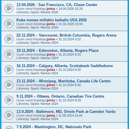
13.04.2026 - San Francisco, CA, Chase Center
Uusin viesti Kirjoittaja
jjvirta
«
14.04.2026 15:29
Lähetetty Sijainti:
Kiertue 2026
Kuka menee millekin keikalle USA 2026
Uusin viesti Kirjoittaja
jjvirta
«
21.02.2026 15:04
Lähetetty Sijainti:
Kiertue 2026
22.11.2024 – Vancouver, British Columbia, Rogers Arena
Uusin viesti Kirjoittaja
jjvirta
«
31.10.2024 8:32
Lähetetty Sijainti:
Kiertue 2024
19.11.2024 – Edmonton, Alberta, Rogers Place
Uusin viesti Kirjoittaja
jjvirta
«
31.10.2024 8:31
Lähetetty Sijainti:
Kiertue 2024
16.11.2024 – Calgary, Alberta, Scotiabank Saddledome
Uusin viesti Kirjoittaja
jjvirta
«
31.10.2024 8:30
Lähetetty Sijainti:
Kiertue 2024
13.11.2024 – Winnipeg, Manitoba, Canada Life Centre
Uusin viesti Kirjoittaja
jjvirta
«
31.10.2024 8:30
Lähetetty Sijainti:
Kiertue 2024
9.11.2024 – Ottawa, Ontario, Canadian Tire Centre
Uusin viesti Kirjoittaja
jjvirta
«
31.10.2024 8:29
Lähetetty Sijainti:
Kiertue 2024
13.9.2024 - Baltimore, MD, Oriole Park at Camden Yards
Uusin viesti Kirjoittaja
jjvirta
«
11.08.2024 14:44
Lähetetty Sijainti:
Kiertue 2024
7.9.2024 - Washington, DC, Nationals Park