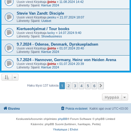
Uusin viesti Kirjoittaja
jjvirta
«
11.08.2024 14:42
Lähetetty Sijainti:
Kiertue 2024
Stevie Van Zandt: Disciple
Uusin viesti Kirjoittaja
pesku
«
21.07.2024 18:07
Lähetetty Sijainti:
Uutiset
Kiertueohjelmat / Tour books
Uusin viesti Kirjoittaja
lucky
«
14.07.2024 9:40
Lähetetty Sijainti:
Showbusiness
9.7.2024 - Odense, Denmark, Dyrskuepladsen
Uusin viesti Kirjoittaja
jjvirta
«
01.07.2024 20:40
Lähetetty Sijainti:
Kiertue 2024
5.7.2024 - Hannover, Germany, Heinz von Heiden Arena
Uusin viesti Kirjoittaja
jjvirta
«
01.07.2024 20:39
Lähetetty Sijainti:
Kiertue 2024
1
2
3
4
5
6
Seuraava
Haku löysi 137 tulosta
Hyppää
Etusivu
Poista evästeet
Kaikki ajat ovat
UTC+03:00
Keskustelufoorumin ohjelmisto
phpBB
® Forum Software © phpBB Limited
Käännös: phpBB Suomi (lurttinen, harritapio, Pettis)
Yksityisyys
|
Ehdot