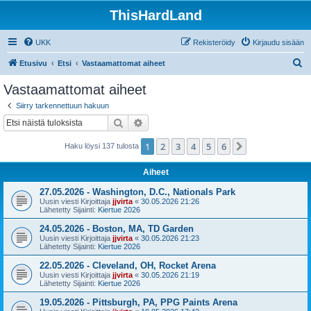
ThisHardLand
UKK
Rekisteröidy
Kirjaudu sisään
E
Etusivu
Etsi
Vastaamattomat aiheet
t
Vastaamattomat aiheet
s
Siirry tarkennettuun hakuun
i
Etsi
Tarkennettu haku
1
2
3
4
5
6
Seuraava
Haku löysi 137 tulosta
Aiheet
27.05.2026 - Washington, D.C., Nationals Park
Uusin viesti Kirjoittaja
jjvirta
«
30.05.2026 21:26
Lähetetty Sijainti:
Kiertue 2026
24.05.2026 - Boston, MA, TD Garden
Uusin viesti Kirjoittaja
jjvirta
«
30.05.2026 21:23
Lähetetty Sijainti:
Kiertue 2026
22.05.2026 - Cleveland, OH, Rocket Arena
Uusin viesti Kirjoittaja
jjvirta
«
30.05.2026 21:19
Lähetetty Sijainti:
Kiertue 2026
19.05.2026 - Pittsburgh, PA, PPG Paints Arena