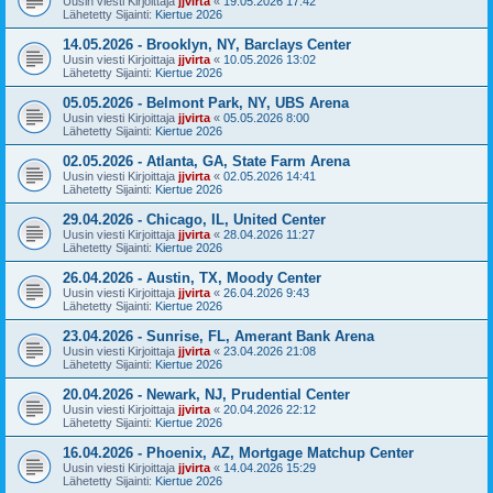
Uusin viesti Kirjoittaja
jjvirta
«
19.05.2026 17:42
Lähetetty Sijainti:
Kiertue 2026
14.05.2026 - Brooklyn, NY, Barclays Center
Uusin viesti Kirjoittaja
jjvirta
«
10.05.2026 13:02
Lähetetty Sijainti:
Kiertue 2026
05.05.2026 - Belmont Park, NY, UBS Arena
Uusin viesti Kirjoittaja
jjvirta
«
05.05.2026 8:00
Lähetetty Sijainti:
Kiertue 2026
02.05.2026 - Atlanta, GA, State Farm Arena
Uusin viesti Kirjoittaja
jjvirta
«
02.05.2026 14:41
Lähetetty Sijainti:
Kiertue 2026
29.04.2026 - Chicago, IL, United Center
Uusin viesti Kirjoittaja
jjvirta
«
28.04.2026 11:27
Lähetetty Sijainti:
Kiertue 2026
26.04.2026 - Austin, TX, Moody Center
Uusin viesti Kirjoittaja
jjvirta
«
26.04.2026 9:43
Lähetetty Sijainti:
Kiertue 2026
23.04.2026 - Sunrise, FL, Amerant Bank Arena
Uusin viesti Kirjoittaja
jjvirta
«
23.04.2026 21:08
Lähetetty Sijainti:
Kiertue 2026
20.04.2026 - Newark, NJ, Prudential Center
Uusin viesti Kirjoittaja
jjvirta
«
20.04.2026 22:12
Lähetetty Sijainti:
Kiertue 2026
16.04.2026 - Phoenix, AZ, Mortgage Matchup Center
Uusin viesti Kirjoittaja
jjvirta
«
14.04.2026 15:29
Lähetetty Sijainti:
Kiertue 2026