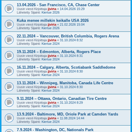
13.04.2026 - San Francisco, CA, Chase Center
Uusin viesti Kirjoittaja
jjvirta
«
14.04.2026 15:29
Lähetetty Sijainti:
Kiertue 2026
Kuka menee millekin keikalle USA 2026
Uusin viesti Kirjoittaja
jjvirta
«
21.02.2026 15:04
Lähetetty Sijainti:
Kiertue 2026
22.11.2024 – Vancouver, British Columbia, Rogers Arena
Uusin viesti Kirjoittaja
jjvirta
«
31.10.2024 8:32
Lähetetty Sijainti:
Kiertue 2024
19.11.2024 – Edmonton, Alberta, Rogers Place
Uusin viesti Kirjoittaja
jjvirta
«
31.10.2024 8:31
Lähetetty Sijainti:
Kiertue 2024
16.11.2024 – Calgary, Alberta, Scotiabank Saddledome
Uusin viesti Kirjoittaja
jjvirta
«
31.10.2024 8:30
Lähetetty Sijainti:
Kiertue 2024
13.11.2024 – Winnipeg, Manitoba, Canada Life Centre
Uusin viesti Kirjoittaja
jjvirta
«
31.10.2024 8:30
Lähetetty Sijainti:
Kiertue 2024
9.11.2024 – Ottawa, Ontario, Canadian Tire Centre
Uusin viesti Kirjoittaja
jjvirta
«
31.10.2024 8:29
Lähetetty Sijainti:
Kiertue 2024
13.9.2024 - Baltimore, MD, Oriole Park at Camden Yards
Uusin viesti Kirjoittaja
jjvirta
«
11.08.2024 14:44
Lähetetty Sijainti:
Kiertue 2024
7.9.2024 - Washington, DC, Nationals Park