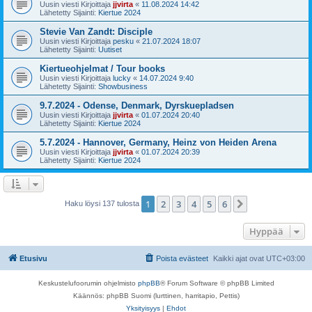
Uusin viesti Kirjoittaja
jjvirta
«
11.08.2024 14:42
Lähetetty Sijainti:
Kiertue 2024
Stevie Van Zandt: Disciple
Uusin viesti Kirjoittaja
pesku
«
21.07.2024 18:07
Lähetetty Sijainti:
Uutiset
Kiertueohjelmat / Tour books
Uusin viesti Kirjoittaja
lucky
«
14.07.2024 9:40
Lähetetty Sijainti:
Showbusiness
9.7.2024 - Odense, Denmark, Dyrskuepladsen
Uusin viesti Kirjoittaja
jjvirta
«
01.07.2024 20:40
Lähetetty Sijainti:
Kiertue 2024
5.7.2024 - Hannover, Germany, Heinz von Heiden Arena
Uusin viesti Kirjoittaja
jjvirta
«
01.07.2024 20:39
Lähetetty Sijainti:
Kiertue 2024
1
2
3
4
5
6
Seuraava
Haku löysi 137 tulosta
Hyppää
Etusivu
Poista evästeet
Kaikki ajat ovat
UTC+03:00
Keskustelufoorumin ohjelmisto
phpBB
® Forum Software © phpBB Limited
Käännös: phpBB Suomi (lurttinen, harritapio, Pettis)
Yksityisyys
|
Ehdot