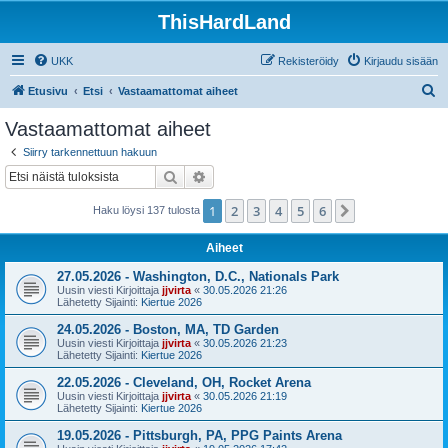
ThisHardLand
UKK
Rekisteröidy
Kirjaudu sisään
E
Etusivu
Etsi
Vastaamattomat aiheet
t
Vastaamattomat aiheet
s
Siirry tarkennettuun hakuun
i
Etsi
Tarkennettu haku
1
2
3
4
5
6
Seuraava
Haku löysi 137 tulosta
Aiheet
27.05.2026 - Washington, D.C., Nationals Park
Uusin viesti Kirjoittaja
jjvirta
«
30.05.2026 21:26
Lähetetty Sijainti:
Kiertue 2026
24.05.2026 - Boston, MA, TD Garden
Uusin viesti Kirjoittaja
jjvirta
«
30.05.2026 21:23
Lähetetty Sijainti:
Kiertue 2026
22.05.2026 - Cleveland, OH, Rocket Arena
Uusin viesti Kirjoittaja
jjvirta
«
30.05.2026 21:19
Lähetetty Sijainti:
Kiertue 2026
19.05.2026 - Pittsburgh, PA, PPG Paints Arena