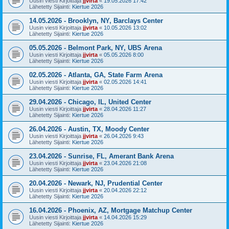
Uusin viesti Kirjoittaja
jjvirta
«
19.05.2026 17:42
Lähetetty Sijainti:
Kiertue 2026
14.05.2026 - Brooklyn, NY, Barclays Center
Uusin viesti Kirjoittaja
jjvirta
«
10.05.2026 13:02
Lähetetty Sijainti:
Kiertue 2026
05.05.2026 - Belmont Park, NY, UBS Arena
Uusin viesti Kirjoittaja
jjvirta
«
05.05.2026 8:00
Lähetetty Sijainti:
Kiertue 2026
02.05.2026 - Atlanta, GA, State Farm Arena
Uusin viesti Kirjoittaja
jjvirta
«
02.05.2026 14:41
Lähetetty Sijainti:
Kiertue 2026
29.04.2026 - Chicago, IL, United Center
Uusin viesti Kirjoittaja
jjvirta
«
28.04.2026 11:27
Lähetetty Sijainti:
Kiertue 2026
26.04.2026 - Austin, TX, Moody Center
Uusin viesti Kirjoittaja
jjvirta
«
26.04.2026 9:43
Lähetetty Sijainti:
Kiertue 2026
23.04.2026 - Sunrise, FL, Amerant Bank Arena
Uusin viesti Kirjoittaja
jjvirta
«
23.04.2026 21:08
Lähetetty Sijainti:
Kiertue 2026
20.04.2026 - Newark, NJ, Prudential Center
Uusin viesti Kirjoittaja
jjvirta
«
20.04.2026 22:12
Lähetetty Sijainti:
Kiertue 2026
16.04.2026 - Phoenix, AZ, Mortgage Matchup Center
Uusin viesti Kirjoittaja
jjvirta
«
14.04.2026 15:29
Lähetetty Sijainti:
Kiertue 2026