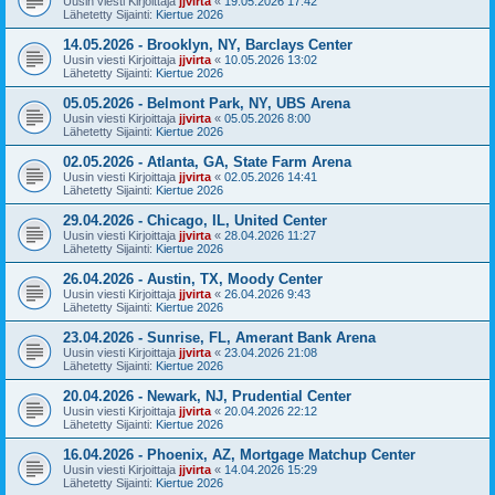
Uusin viesti Kirjoittaja
jjvirta
«
19.05.2026 17:42
Lähetetty Sijainti:
Kiertue 2026
14.05.2026 - Brooklyn, NY, Barclays Center
Uusin viesti Kirjoittaja
jjvirta
«
10.05.2026 13:02
Lähetetty Sijainti:
Kiertue 2026
05.05.2026 - Belmont Park, NY, UBS Arena
Uusin viesti Kirjoittaja
jjvirta
«
05.05.2026 8:00
Lähetetty Sijainti:
Kiertue 2026
02.05.2026 - Atlanta, GA, State Farm Arena
Uusin viesti Kirjoittaja
jjvirta
«
02.05.2026 14:41
Lähetetty Sijainti:
Kiertue 2026
29.04.2026 - Chicago, IL, United Center
Uusin viesti Kirjoittaja
jjvirta
«
28.04.2026 11:27
Lähetetty Sijainti:
Kiertue 2026
26.04.2026 - Austin, TX, Moody Center
Uusin viesti Kirjoittaja
jjvirta
«
26.04.2026 9:43
Lähetetty Sijainti:
Kiertue 2026
23.04.2026 - Sunrise, FL, Amerant Bank Arena
Uusin viesti Kirjoittaja
jjvirta
«
23.04.2026 21:08
Lähetetty Sijainti:
Kiertue 2026
20.04.2026 - Newark, NJ, Prudential Center
Uusin viesti Kirjoittaja
jjvirta
«
20.04.2026 22:12
Lähetetty Sijainti:
Kiertue 2026
16.04.2026 - Phoenix, AZ, Mortgage Matchup Center
Uusin viesti Kirjoittaja
jjvirta
«
14.04.2026 15:29
Lähetetty Sijainti:
Kiertue 2026