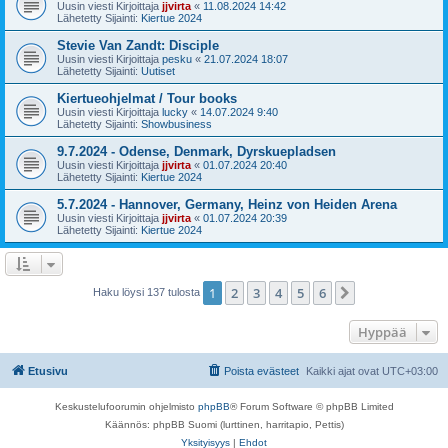
Uusin viesti Kirjoittaja
jjvirta
«
11.08.2024 14:42
Lähetetty Sijainti:
Kiertue 2024
Stevie Van Zandt: Disciple
Uusin viesti Kirjoittaja
pesku
«
21.07.2024 18:07
Lähetetty Sijainti:
Uutiset
Kiertueohjelmat / Tour books
Uusin viesti Kirjoittaja
lucky
«
14.07.2024 9:40
Lähetetty Sijainti:
Showbusiness
9.7.2024 - Odense, Denmark, Dyrskuepladsen
Uusin viesti Kirjoittaja
jjvirta
«
01.07.2024 20:40
Lähetetty Sijainti:
Kiertue 2024
5.7.2024 - Hannover, Germany, Heinz von Heiden Arena
Uusin viesti Kirjoittaja
jjvirta
«
01.07.2024 20:39
Lähetetty Sijainti:
Kiertue 2024
1
2
3
4
5
6
Seuraava
Haku löysi 137 tulosta
Hyppää
Etusivu
Poista evästeet
Kaikki ajat ovat
UTC+03:00
Keskustelufoorumin ohjelmisto
phpBB
® Forum Software © phpBB Limited
Käännös: phpBB Suomi (lurttinen, harritapio, Pettis)
Yksityisyys
|
Ehdot