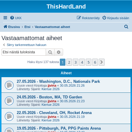
ThisHardLand
UKK
Rekisteröidy
Kirjaudu sisään
E
Etusivu
Etsi
Vastaamattomat aiheet
t
Vastaamattomat aiheet
s
Siirry tarkennettuun hakuun
i
Etsi
Tarkennettu haku
1
2
3
4
5
6
Seuraava
Haku löysi 137 tulosta
Aiheet
27.05.2026 - Washington, D.C., Nationals Park
Uusin viesti Kirjoittaja
jjvirta
«
30.05.2026 21:26
Lähetetty Sijainti:
Kiertue 2026
24.05.2026 - Boston, MA, TD Garden
Uusin viesti Kirjoittaja
jjvirta
«
30.05.2026 21:23
Lähetetty Sijainti:
Kiertue 2026
22.05.2026 - Cleveland, OH, Rocket Arena
Uusin viesti Kirjoittaja
jjvirta
«
30.05.2026 21:19
Lähetetty Sijainti:
Kiertue 2026
19.05.2026 - Pittsburgh, PA, PPG Paints Arena