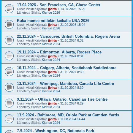
13.04.2026 - San Francisco, CA, Chase Center
Uusin viesti Kirjoittaja
jjvirta
«
14.04.2026 15:29
Lähetetty Sijainti:
Kiertue 2026
Kuka menee millekin keikalle USA 2026
Uusin viesti Kirjoittaja
jjvirta
«
21.02.2026 15:04
Lähetetty Sijainti:
Kiertue 2026
22.11.2024 – Vancouver, British Columbia, Rogers Arena
Uusin viesti Kirjoittaja
jjvirta
«
31.10.2024 8:32
Lähetetty Sijainti:
Kiertue 2024
19.11.2024 – Edmonton, Alberta, Rogers Place
Uusin viesti Kirjoittaja
jjvirta
«
31.10.2024 8:31
Lähetetty Sijainti:
Kiertue 2024
16.11.2024 – Calgary, Alberta, Scotiabank Saddledome
Uusin viesti Kirjoittaja
jjvirta
«
31.10.2024 8:30
Lähetetty Sijainti:
Kiertue 2024
13.11.2024 – Winnipeg, Manitoba, Canada Life Centre
Uusin viesti Kirjoittaja
jjvirta
«
31.10.2024 8:30
Lähetetty Sijainti:
Kiertue 2024
9.11.2024 – Ottawa, Ontario, Canadian Tire Centre
Uusin viesti Kirjoittaja
jjvirta
«
31.10.2024 8:29
Lähetetty Sijainti:
Kiertue 2024
13.9.2024 - Baltimore, MD, Oriole Park at Camden Yards
Uusin viesti Kirjoittaja
jjvirta
«
11.08.2024 14:44
Lähetetty Sijainti:
Kiertue 2024
7.9.2024 - Washington, DC, Nationals Park