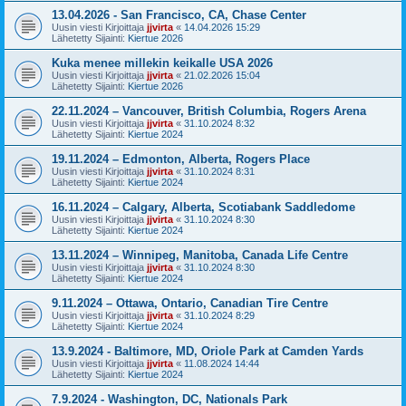
13.04.2026 - San Francisco, CA, Chase Center
Uusin viesti Kirjoittaja
jjvirta
«
14.04.2026 15:29
Lähetetty Sijainti:
Kiertue 2026
Kuka menee millekin keikalle USA 2026
Uusin viesti Kirjoittaja
jjvirta
«
21.02.2026 15:04
Lähetetty Sijainti:
Kiertue 2026
22.11.2024 – Vancouver, British Columbia, Rogers Arena
Uusin viesti Kirjoittaja
jjvirta
«
31.10.2024 8:32
Lähetetty Sijainti:
Kiertue 2024
19.11.2024 – Edmonton, Alberta, Rogers Place
Uusin viesti Kirjoittaja
jjvirta
«
31.10.2024 8:31
Lähetetty Sijainti:
Kiertue 2024
16.11.2024 – Calgary, Alberta, Scotiabank Saddledome
Uusin viesti Kirjoittaja
jjvirta
«
31.10.2024 8:30
Lähetetty Sijainti:
Kiertue 2024
13.11.2024 – Winnipeg, Manitoba, Canada Life Centre
Uusin viesti Kirjoittaja
jjvirta
«
31.10.2024 8:30
Lähetetty Sijainti:
Kiertue 2024
9.11.2024 – Ottawa, Ontario, Canadian Tire Centre
Uusin viesti Kirjoittaja
jjvirta
«
31.10.2024 8:29
Lähetetty Sijainti:
Kiertue 2024
13.9.2024 - Baltimore, MD, Oriole Park at Camden Yards
Uusin viesti Kirjoittaja
jjvirta
«
11.08.2024 14:44
Lähetetty Sijainti:
Kiertue 2024
7.9.2024 - Washington, DC, Nationals Park