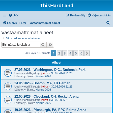
ThisHardLand
UKK
Rekisteröidy
Kirjaudu sisään
E
Etusivu
Etsi
Vastaamattomat aiheet
t
Vastaamattomat aiheet
s
Siirry tarkennettuun hakuun
i
Etsi
Tarkennettu haku
1
2
3
4
5
6
Seuraava
Haku löysi 137 tulosta
Aiheet
27.05.2026 - Washington, D.C., Nationals Park
Uusin viesti Kirjoittaja
jjvirta
«
30.05.2026 21:26
Lähetetty Sijainti:
Kiertue 2026
24.05.2026 - Boston, MA, TD Garden
Uusin viesti Kirjoittaja
jjvirta
«
30.05.2026 21:23
Lähetetty Sijainti:
Kiertue 2026
22.05.2026 - Cleveland, OH, Rocket Arena
Uusin viesti Kirjoittaja
jjvirta
«
30.05.2026 21:19
Lähetetty Sijainti:
Kiertue 2026
19.05.2026 - Pittsburgh, PA, PPG Paints Arena