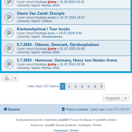
Uusin viesti Kirjoittaja
jjvirta
«
11.08.2024 14:42
Lähetetty Sijainti:
Kiertue 2024
Stevie Van Zandt: Disciple
Uusin viesti Kirjoittaja
pesku
«
21.07.2024 18:07
Lähetetty Sijainti:
Uutiset
Kiertueohjelmat / Tour books
Uusin viesti Kirjoittaja
lucky
«
14.07.2024 9:40
Lähetetty Sijainti:
Showbusiness
9.7.2024 - Odense, Denmark, Dyrskuepladsen
Uusin viesti Kirjoittaja
jjvirta
«
01.07.2024 20:40
Lähetetty Sijainti:
Kiertue 2024
5.7.2024 - Hannover, Germany, Heinz von Heiden Arena
Uusin viesti Kirjoittaja
jjvirta
«
01.07.2024 20:39
Lähetetty Sijainti:
Kiertue 2024
1
2
3
4
5
6
Seuraava
Haku löysi 137 tulosta
Hyppää
Etusivu
Poista evästeet
Kaikki ajat ovat
UTC+03:00
Keskustelufoorumin ohjelmisto
phpBB
® Forum Software © phpBB Limited
Käännös: phpBB Suomi (lurttinen, harritapio, Pettis)
Yksityisyys
|
Ehdot