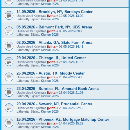
Uusin viesti Kirjoittaja
jjvirta
«
19.05.2026 17:42
Lähetetty Sijainti:
Kiertue 2026
14.05.2026 - Brooklyn, NY, Barclays Center
Uusin viesti Kirjoittaja
jjvirta
«
10.05.2026 13:02
Lähetetty Sijainti:
Kiertue 2026
05.05.2026 - Belmont Park, NY, UBS Arena
Uusin viesti Kirjoittaja
jjvirta
«
05.05.2026 8:00
Lähetetty Sijainti:
Kiertue 2026
02.05.2026 - Atlanta, GA, State Farm Arena
Uusin viesti Kirjoittaja
jjvirta
«
02.05.2026 14:41
Lähetetty Sijainti:
Kiertue 2026
29.04.2026 - Chicago, IL, United Center
Uusin viesti Kirjoittaja
jjvirta
«
28.04.2026 11:27
Lähetetty Sijainti:
Kiertue 2026
26.04.2026 - Austin, TX, Moody Center
Uusin viesti Kirjoittaja
jjvirta
«
26.04.2026 9:43
Lähetetty Sijainti:
Kiertue 2026
23.04.2026 - Sunrise, FL, Amerant Bank Arena
Uusin viesti Kirjoittaja
jjvirta
«
23.04.2026 21:08
Lähetetty Sijainti:
Kiertue 2026
20.04.2026 - Newark, NJ, Prudential Center
Uusin viesti Kirjoittaja
jjvirta
«
20.04.2026 22:12
Lähetetty Sijainti:
Kiertue 2026
16.04.2026 - Phoenix, AZ, Mortgage Matchup Center
Uusin viesti Kirjoittaja
jjvirta
«
14.04.2026 15:29
Lähetetty Sijainti:
Kiertue 2026