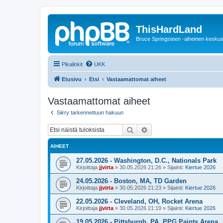
ThisHardLand
Bruce Springsteen -aiheinen keskus
Pikalinkit
UKK
Etusivu
Etsi
Vastaamattomat aiheet
Vastaamattomat aiheet
Siirry tarkennettuun hakuun
Etsi
Tarkennettu haku
AIHEET
27.05.2026 - Washington, D.C., Nationals Park
Kirjoittaja
jjvirta
»
30.05.2026 21:26
» Sijainti:
Kiertue 2026
24.05.2026 - Boston, MA, TD Garden
Kirjoittaja
jjvirta
»
30.05.2026 21:23
» Sijainti:
Kiertue 2026
22.05.2026 - Cleveland, OH, Rocket Arena
Kirjoittaja
jjvirta
»
30.05.2026 21:19
» Sijainti:
Kiertue 2026
19.05.2026 - Pittsburgh, PA, PPG Paints Arena