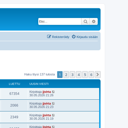
Etsi
Tarkennettu haku
Rekisteröidy
Kirjaudu sisään
1
2
3
4
5
6
Seuraava
Haku löysi 137 tulosta
LUETTU
UUSIN VIESTI
Kirjoittaja
jjvirta
67354
30.05.2026 21:26
Kirjoittaja
jjvirta
2066
30.05.2026 21:23
Kirjoittaja
jjvirta
2349
30.05.2026 21:19
Kirjoittaja
jjvirta