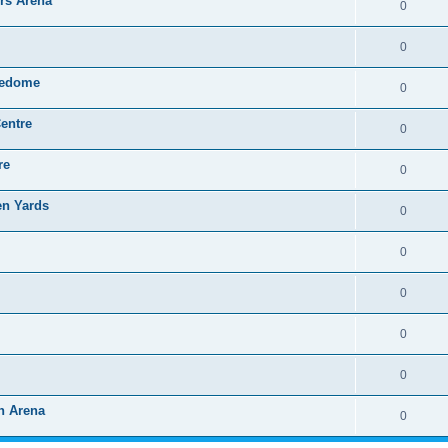
ers Arena
0
0
dledome
0
entre
0
re
0
en Yards
0
0
0
0
0
n Arena
0