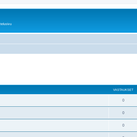
telusivu
VASTAUKSET
0
0
0