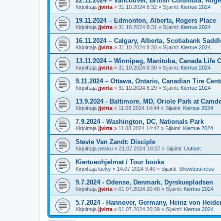
22.11.2024 – Vancouver, British Columbia, Rog
Kirjoittaja
jjvirta
»
31.10.2024 8:32
» Sijainti:
Kiertue 2024
19.11.2024 – Edmonton, Alberta, Rogers Place
Kirjoittaja
jjvirta
»
31.10.2024 8:31
» Sijainti:
Kiertue 2024
16.11.2024 – Calgary, Alberta, Scotiabank Sad
Kirjoittaja
jjvirta
»
31.10.2024 8:30
» Sijainti:
Kiertue 2024
13.11.2024 – Winnipeg, Manitoba, Canada Life C
Kirjoittaja
jjvirta
»
31.10.2024 8:30
» Sijainti:
Kiertue 2024
9.11.2024 – Ottawa, Ontario, Canadian Tire Cent
Kirjoittaja
jjvirta
»
31.10.2024 8:29
» Sijainti:
Kiertue 2024
13.9.2024 - Baltimore, MD, Oriole Park at Camd
Kirjoittaja
jjvirta
»
11.08.2024 14:44
» Sijainti:
Kiertue 2024
7.9.2024 - Washington, DC, Nationals Park
Kirjoittaja
jjvirta
»
11.08.2024 14:42
» Sijainti:
Kiertue 2024
Stevie Van Zandt: Disciple
Kirjoittaja
pesku
»
21.07.2024 18:07
» Sijainti:
Uutiset
Kiertueohjelmat / Tour books
Kirjoittaja
lucky
»
14.07.2024 9:40
» Sijainti:
Showbusiness
9.7.2024 - Odense, Denmark, Dyrskuepladsen
Kirjoittaja
jjvirta
»
01.07.2024 20:40
» Sijainti:
Kiertue 2024
5.7.2024 - Hannover, Germany, Heinz von Heide
Kirjoittaja
jjvirta
»
01.07.2024 20:39
» Sijainti:
Kiertue 2024