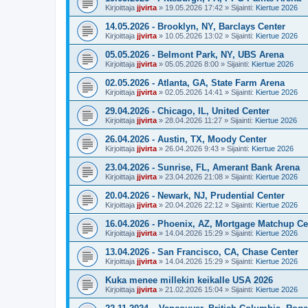
Kirjoittaja
jjvirta
»
19.05.2026 17:42
» Sijainti:
Kiertue 2026
14.05.2026 - Brooklyn, NY, Barclays Center
Kirjoittaja
jjvirta
»
10.05.2026 13:02
» Sijainti:
Kiertue 2026
05.05.2026 - Belmont Park, NY, UBS Arena
Kirjoittaja
jjvirta
»
05.05.2026 8:00
» Sijainti:
Kiertue 2026
02.05.2026 - Atlanta, GA, State Farm Arena
Kirjoittaja
jjvirta
»
02.05.2026 14:41
» Sijainti:
Kiertue 2026
29.04.2026 - Chicago, IL, United Center
Kirjoittaja
jjvirta
»
28.04.2026 11:27
» Sijainti:
Kiertue 2026
26.04.2026 - Austin, TX, Moody Center
Kirjoittaja
jjvirta
»
26.04.2026 9:43
» Sijainti:
Kiertue 2026
23.04.2026 - Sunrise, FL, Amerant Bank Arena
Kirjoittaja
jjvirta
»
23.04.2026 21:08
» Sijainti:
Kiertue 2026
20.04.2026 - Newark, NJ, Prudential Center
Kirjoittaja
jjvirta
»
20.04.2026 22:12
» Sijainti:
Kiertue 2026
16.04.2026 - Phoenix, AZ, Mortgage Matchup Ce
Kirjoittaja
jjvirta
»
14.04.2026 15:29
» Sijainti:
Kiertue 2026
13.04.2026 - San Francisco, CA, Chase Center
Kirjoittaja
jjvirta
»
14.04.2026 15:29
» Sijainti:
Kiertue 2026
Kuka menee millekin keikalle USA 2026
Kirjoittaja
jjvirta
»
21.02.2026 15:04
» Sijainti:
Kiertue 2026