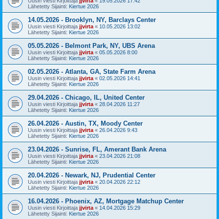
Uusin viesti Kirjoittaja
jjvirta
«
19.05.2026 17:42
Lähetetty Sijainti:
Kiertue 2026
14.05.2026 - Brooklyn, NY, Barclays Center
Uusin viesti Kirjoittaja
jjvirta
«
10.05.2026 13:02
Lähetetty Sijainti:
Kiertue 2026
05.05.2026 - Belmont Park, NY, UBS Arena
Uusin viesti Kirjoittaja
jjvirta
«
05.05.2026 8:00
Lähetetty Sijainti:
Kiertue 2026
02.05.2026 - Atlanta, GA, State Farm Arena
Uusin viesti Kirjoittaja
jjvirta
«
02.05.2026 14:41
Lähetetty Sijainti:
Kiertue 2026
29.04.2026 - Chicago, IL, United Center
Uusin viesti Kirjoittaja
jjvirta
«
28.04.2026 11:27
Lähetetty Sijainti:
Kiertue 2026
26.04.2026 - Austin, TX, Moody Center
Uusin viesti Kirjoittaja
jjvirta
«
26.04.2026 9:43
Lähetetty Sijainti:
Kiertue 2026
23.04.2026 - Sunrise, FL, Amerant Bank Arena
Uusin viesti Kirjoittaja
jjvirta
«
23.04.2026 21:08
Lähetetty Sijainti:
Kiertue 2026
20.04.2026 - Newark, NJ, Prudential Center
Uusin viesti Kirjoittaja
jjvirta
«
20.04.2026 22:12
Lähetetty Sijainti:
Kiertue 2026
16.04.2026 - Phoenix, AZ, Mortgage Matchup Center
Uusin viesti Kirjoittaja
jjvirta
«
14.04.2026 15:29
Lähetetty Sijainti:
Kiertue 2026