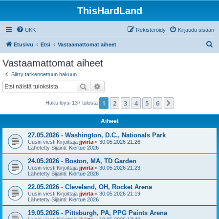
ThisHardLand
UKK
Rekisteröidy
Kirjaudu sisään
E
Etusivu
Etsi
Vastaamattomat aiheet
t
Vastaamattomat aiheet
s
Siirry tarkennettuun hakuun
i
Etsi
Tarkennettu haku
1
2
3
4
5
6
Seuraava
Haku löysi 137 tulosta
Aiheet
27.05.2026 - Washington, D.C., Nationals Park
Uusin viesti Kirjoittaja
jjvirta
«
30.05.2026 21:26
Lähetetty Sijainti:
Kiertue 2026
24.05.2026 - Boston, MA, TD Garden
Uusin viesti Kirjoittaja
jjvirta
«
30.05.2026 21:23
Lähetetty Sijainti:
Kiertue 2026
22.05.2026 - Cleveland, OH, Rocket Arena
Uusin viesti Kirjoittaja
jjvirta
«
30.05.2026 21:19
Lähetetty Sijainti:
Kiertue 2026
19.05.2026 - Pittsburgh, PA, PPG Paints Arena