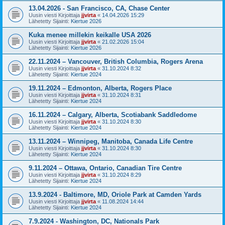
13.04.2026 - San Francisco, CA, Chase Center
Uusin viesti Kirjoittaja
jjvirta
«
14.04.2026 15:29
Lähetetty Sijainti:
Kiertue 2026
Kuka menee millekin keikalle USA 2026
Uusin viesti Kirjoittaja
jjvirta
«
21.02.2026 15:04
Lähetetty Sijainti:
Kiertue 2026
22.11.2024 – Vancouver, British Columbia, Rogers Arena
Uusin viesti Kirjoittaja
jjvirta
«
31.10.2024 8:32
Lähetetty Sijainti:
Kiertue 2024
19.11.2024 – Edmonton, Alberta, Rogers Place
Uusin viesti Kirjoittaja
jjvirta
«
31.10.2024 8:31
Lähetetty Sijainti:
Kiertue 2024
16.11.2024 – Calgary, Alberta, Scotiabank Saddledome
Uusin viesti Kirjoittaja
jjvirta
«
31.10.2024 8:30
Lähetetty Sijainti:
Kiertue 2024
13.11.2024 – Winnipeg, Manitoba, Canada Life Centre
Uusin viesti Kirjoittaja
jjvirta
«
31.10.2024 8:30
Lähetetty Sijainti:
Kiertue 2024
9.11.2024 – Ottawa, Ontario, Canadian Tire Centre
Uusin viesti Kirjoittaja
jjvirta
«
31.10.2024 8:29
Lähetetty Sijainti:
Kiertue 2024
13.9.2024 - Baltimore, MD, Oriole Park at Camden Yards
Uusin viesti Kirjoittaja
jjvirta
«
11.08.2024 14:44
Lähetetty Sijainti:
Kiertue 2024
7.9.2024 - Washington, DC, Nationals Park