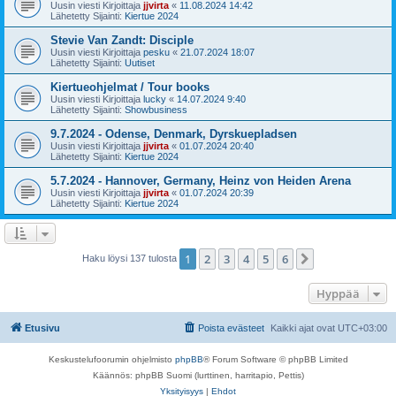
Uusin viesti Kirjoittaja
jjvirta
«
11.08.2024 14:42
Lähetetty Sijainti:
Kiertue 2024
Stevie Van Zandt: Disciple
Uusin viesti Kirjoittaja
pesku
«
21.07.2024 18:07
Lähetetty Sijainti:
Uutiset
Kiertueohjelmat / Tour books
Uusin viesti Kirjoittaja
lucky
«
14.07.2024 9:40
Lähetetty Sijainti:
Showbusiness
9.7.2024 - Odense, Denmark, Dyrskuepladsen
Uusin viesti Kirjoittaja
jjvirta
«
01.07.2024 20:40
Lähetetty Sijainti:
Kiertue 2024
5.7.2024 - Hannover, Germany, Heinz von Heiden Arena
Uusin viesti Kirjoittaja
jjvirta
«
01.07.2024 20:39
Lähetetty Sijainti:
Kiertue 2024
1
2
3
4
5
6
Seuraava
Haku löysi 137 tulosta
Hyppää
Etusivu
Poista evästeet
Kaikki ajat ovat
UTC+03:00
Keskustelufoorumin ohjelmisto
phpBB
® Forum Software © phpBB Limited
Käännös: phpBB Suomi (lurttinen, harritapio, Pettis)
Yksityisyys
|
Ehdot