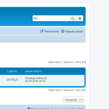
Etsi
Tarkennettu haku
Rekisteröidy
Kirjaudu sisään
Haku löysi 1 tuloksen • Sivu
1
/
1
LUETTU
UUSIN VIESTI
Kirjoittaja
kekko
1879525
02.08.2026 20:01
Haku löysi 1 tuloksen • Sivu
1
/
1
Hyppää
Poista evästeet
Kaikki ajat ovat
UTC+03:00