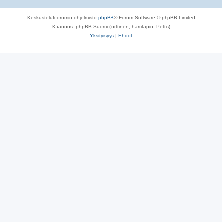
Keskustelufoorumin ohjelmisto
phpBB
® Forum Software © phpBB Limited
Käännös: phpBB Suomi (lurttinen, harritapio, Pettis)
Yksityisyys
|
Ehdot