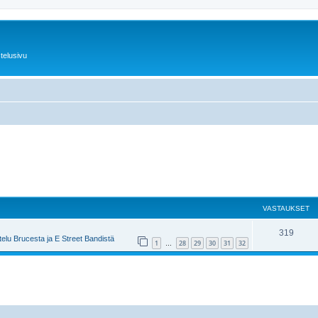
telusivu
VASTAUKSET
319
elu Brucesta ja E Street Bandistä
1
28
29
30
31
32
…