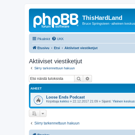
ThisHardLand
Bruce Springsteen -aiheinen keskus
Pikalinkit
UKK
Etusivu
Etsi
Aktiiviset viestiketjut
Aktiiviset viestiketjut
Siirry tarkennettuun hakuun
Etsi
Tarkennettu haku
AIHEET
Loose Ends Podcast
Kirjoittaja
kekko
»
22.12.2017 21:09
» Sijainti:
Yleinen keskust
Siirry tarkennettuun hakuun
Etusivu