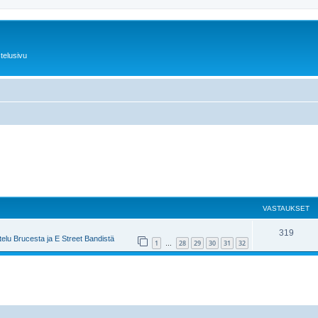
telusivu
VASTAUKSET
319
elu Brucesta ja E Street Bandistä
1
28
29
30
31
32
…