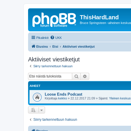
ThisHardLand
Bruce Springsteen -aiheinen keskus
Pikalinkit
UKK
Etusivu
Etsi
Aktiiviset viestiketjut
Aktiiviset viestiketjut
Siirry tarkennettuun hakuun
Etsi
Tarkennettu haku
AIHEET
Loose Ends Podcast
Kirjoittaja
kekko
»
22.12.2017 21:09
» Sijainti:
Yleinen keskust
Siirry tarkennettuun hakuun
Etusivu