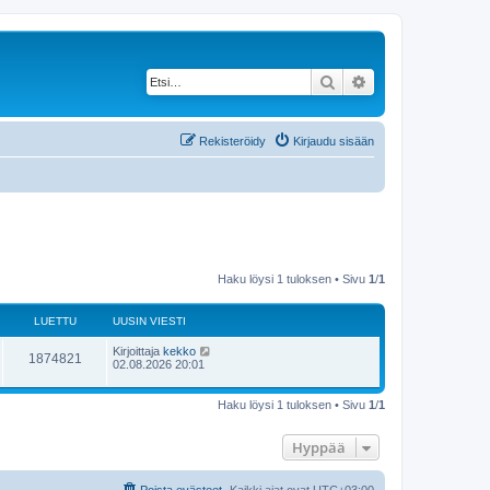
Etsi
Tarkennettu haku
Rekisteröidy
Kirjaudu sisään
Haku löysi 1 tuloksen • Sivu
1
/
1
LUETTU
UUSIN VIESTI
Kirjoittaja
kekko
1874821
02.08.2026 20:01
Haku löysi 1 tuloksen • Sivu
1
/
1
Hyppää
Poista evästeet
Kaikki ajat ovat
UTC+03:00