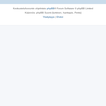
Keskustelufoorumin ohjelmisto
phpBB
® Forum Software © phpBB Limited
Käännös: phpBB Suomi (lurttinen, harritapio, Pettis)
Yksityisyys
|
Ehdot