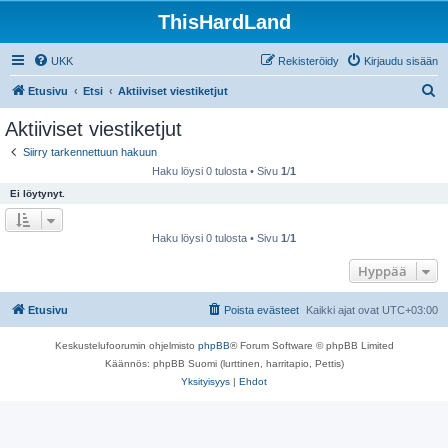
ThisHardLand
UKK
Rekisteröidy
Kirjaudu sisään
E
Etusivu
Etsi
Aktiiviset viestiketjut
t
Aktiiviset viestiketjut
s
Siirry tarkennettuun hakuun
i
Haku löysi 0 tulosta • Sivu
1
/
1
Ei löytynyt.
Haku löysi 0 tulosta • Sivu
1
/
1
Hyppää
Etusivu
Poista evästeet
Kaikki ajat ovat
UTC+03:00
Keskustelufoorumin ohjelmisto
phpBB
® Forum Software © phpBB Limited
Käännös: phpBB Suomi (lurttinen, harritapio, Pettis)
Yksityisyys
|
Ehdot