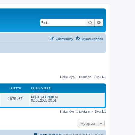
Etsi
Tarkennettu haku
Rekisteröidy
Kirjaudu sisään
Haku löysi 1 tuloksen • Sivu
1
/
1
LUETTU
UUSIN VIESTI
Kirjoittaja
kekko
1878167
02.08.2026 20:01
Haku löysi 1 tuloksen • Sivu
1
/
1
Hyppää
Poista evästeet
Kaikki ajat ovat
UTC+03:00