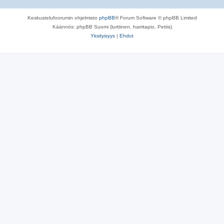
Keskustelufoorumin ohjelmisto
phpBB
® Forum Software © phpBB Limited
Käännös: phpBB Suomi (lurttinen, harritapio, Pettis)
Yksityisyys
|
Ehdot