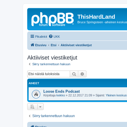
ThisHardLand
Bruce Springsteen -aiheinen keskus
Pikalinkit
UKK
Etusivu
Etsi
Aktiiviset viestiketjut
Aktiiviset viestiketjut
Siirry tarkennettuun hakuun
Etsi
Tarkennettu haku
AIHEET
Loose Ends Podcast
Kirjoittaja
kekko
»
22.12.2017 21:09
» Sijainti:
Yleinen keskust
Siirry tarkennettuun hakuun
Etusivu