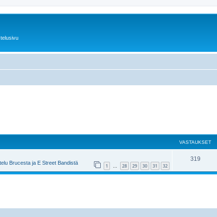
telusivu
VASTAUKSET
319
elu Brucesta ja E Street Bandistä
1
28
29
30
31
32
…