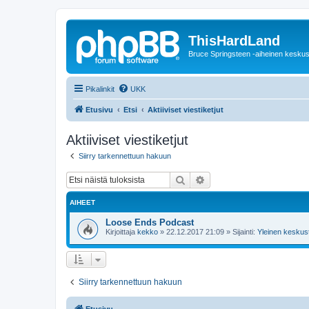
ThisHardLand
Bruce Springsteen -aiheinen keskus
Pikalinkit
UKK
Etusivu
Etsi
Aktiiviset viestiketjut
Aktiiviset viestiketjut
Siirry tarkennettuun hakuun
Etsi
Tarkennettu haku
AIHEET
Loose Ends Podcast
Kirjoittaja
kekko
»
22.12.2017 21:09
» Sijainti:
Yleinen keskust
Siirry tarkennettuun hakuun
Etusivu