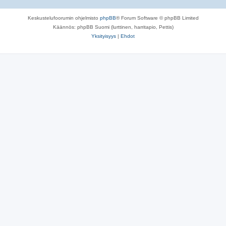
Keskustelufoorumin ohjelmisto
phpBB
® Forum Software © phpBB Limited
Käännös: phpBB Suomi (lurttinen, harritapio, Pettis)
Yksityisyys
|
Ehdot