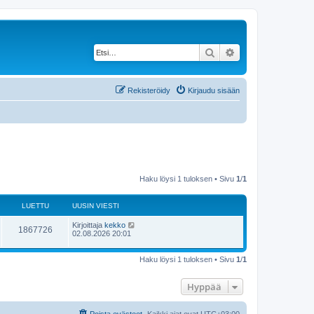
Etsi
Tarkennettu haku
Rekisteröidy
Kirjaudu sisään
Haku löysi 1 tuloksen • Sivu
1
/
1
LUETTU
UUSIN VIESTI
Kirjoittaja
kekko
1867726
02.08.2026 20:01
Haku löysi 1 tuloksen • Sivu
1
/
1
Hyppää
Poista evästeet
Kaikki ajat ovat
UTC+03:00