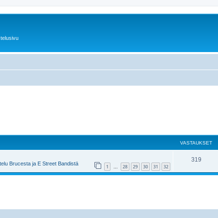
telusivu
VASTAUKSET
319
elu Brucesta ja E Street Bandistä
1
28
29
30
31
32
…