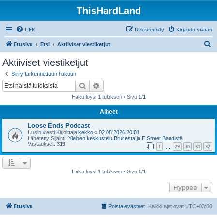
ThisHardLand
UKK
Rekisteröidy
Kirjaudu sisään
E
Etusivu
Etsi
Aktiiviset viestiketjut
t
Aktiiviset viestiketjut
s
Siirry tarkennettuun hakuun
i
Etsi
Tarkennettu haku
Haku löysi 1 tuloksen • Sivu
1
/
1
Aiheet
Loose Ends Podcast
Uusin viesti Kirjoittaja
kekko
«
02.08.2026 20:01
Lähetetty Sijainti:
Yleinen keskustelu Brucesta ja E Street Bandistä
Vastaukset:
319
1
29
30
31
32
…
Haku löysi 1 tuloksen • Sivu
1
/
1
Hyppää
Etusivu
Poista evästeet
Kaikki ajat ovat
UTC+03:00