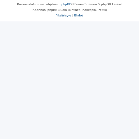
Keskustelufoorumin ohjelmisto
phpBB
® Forum Software © phpBB Limited
Käännös: phpBB Suomi (lurttinen, harritapio, Pettis)
Yksityisyys
|
Ehdot