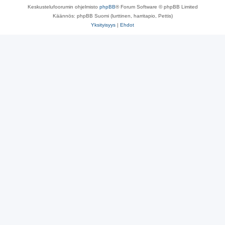
Keskustelufoorumin ohjelmisto
phpBB
® Forum Software © phpBB Limited
Käännös: phpBB Suomi (lurttinen, harritapio, Pettis)
Yksityisyys
|
Ehdot