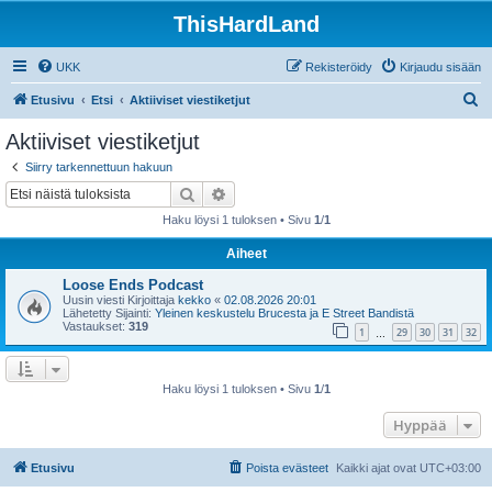
ThisHardLand
UKK
Rekisteröidy
Kirjaudu sisään
E
Etusivu
Etsi
Aktiiviset viestiketjut
t
Aktiiviset viestiketjut
s
Siirry tarkennettuun hakuun
i
Etsi
Tarkennettu haku
Haku löysi 1 tuloksen • Sivu
1
/
1
Aiheet
Loose Ends Podcast
Uusin viesti Kirjoittaja
kekko
«
02.08.2026 20:01
Lähetetty Sijainti:
Yleinen keskustelu Brucesta ja E Street Bandistä
Vastaukset:
319
1
29
30
31
32
…
Haku löysi 1 tuloksen • Sivu
1
/
1
Hyppää
Etusivu
Poista evästeet
Kaikki ajat ovat
UTC+03:00