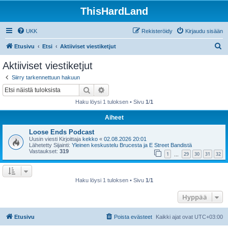
ThisHardLand
UKK
Rekisteröidy
Kirjaudu sisään
E
Etusivu
Etsi
Aktiiviset viestiketjut
t
Aktiiviset viestiketjut
s
Siirry tarkennettuun hakuun
i
Etsi
Tarkennettu haku
Haku löysi 1 tuloksen • Sivu
1
/
1
Aiheet
Loose Ends Podcast
Uusin viesti Kirjoittaja
kekko
«
02.08.2026 20:01
Lähetetty Sijainti:
Yleinen keskustelu Brucesta ja E Street Bandistä
Vastaukset:
319
1
29
30
31
32
…
Haku löysi 1 tuloksen • Sivu
1
/
1
Hyppää
Etusivu
Poista evästeet
Kaikki ajat ovat
UTC+03:00