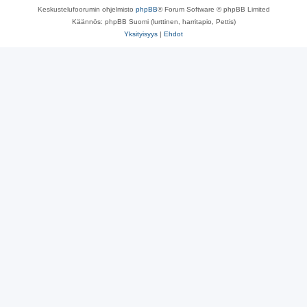
Keskustelufoorumin ohjelmisto
phpBB
® Forum Software © phpBB Limited
Käännös: phpBB Suomi (lurttinen, harritapio, Pettis)
Yksityisyys
|
Ehdot