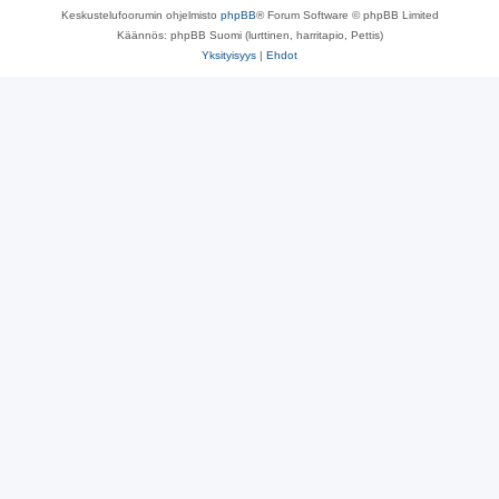
Keskustelufoorumin ohjelmisto
phpBB
® Forum Software © phpBB Limited
Käännös: phpBB Suomi (lurttinen, harritapio, Pettis)
Yksityisyys
|
Ehdot