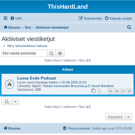
ThisHardLand
UKK
Rekisteröidy
Kirjaudu sisään
E
Etusivu
Etsi
Aktiiviset viestiketjut
t
Aktiiviset viestiketjut
s
Siirry tarkennettuun hakuun
i
Etsi
Tarkennettu haku
Haku löysi 1 tuloksen • Sivu
1
/
1
Aiheet
Loose Ends Podcast
Uusin viesti Kirjoittaja
kekko
«
02.08.2026 20:01
Lähetetty Sijainti:
Yleinen keskustelu Brucesta ja E Street Bandistä
Vastaukset:
319
1
29
30
31
32
…
Haku löysi 1 tuloksen • Sivu
1
/
1
Hyppää
Etusivu
Poista evästeet
Kaikki ajat ovat
UTC+03:00