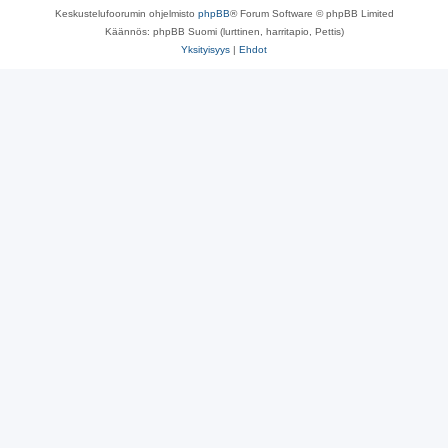
Keskustelufoorumin ohjelmisto
phpBB
® Forum Software © phpBB Limited
Käännös: phpBB Suomi (lurttinen, harritapio, Pettis)
Yksityisyys
|
Ehdot