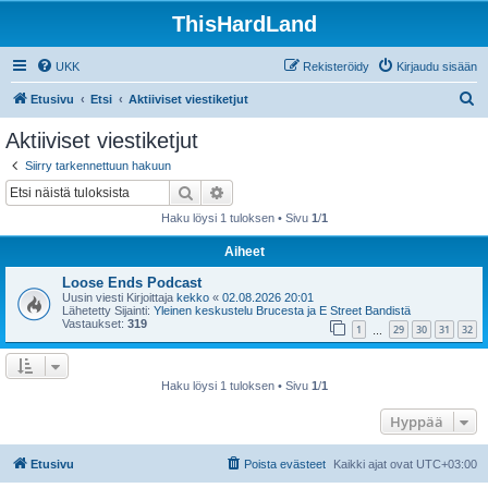
ThisHardLand
UKK
Rekisteröidy
Kirjaudu sisään
E
Etusivu
Etsi
Aktiiviset viestiketjut
t
Aktiiviset viestiketjut
s
Siirry tarkennettuun hakuun
i
Etsi
Tarkennettu haku
Haku löysi 1 tuloksen • Sivu
1
/
1
Aiheet
Loose Ends Podcast
Uusin viesti Kirjoittaja
kekko
«
02.08.2026 20:01
Lähetetty Sijainti:
Yleinen keskustelu Brucesta ja E Street Bandistä
Vastaukset:
319
1
29
30
31
32
…
Haku löysi 1 tuloksen • Sivu
1
/
1
Hyppää
Etusivu
Poista evästeet
Kaikki ajat ovat
UTC+03:00