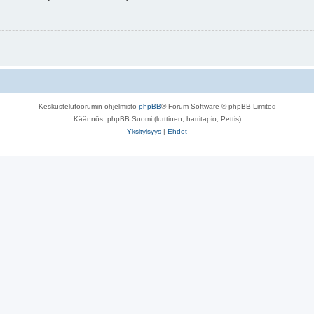
Keskustelufoorumin ohjelmisto
phpBB
® Forum Software © phpBB Limited
Käännös: phpBB Suomi (lurttinen, harritapio, Pettis)
Yksityisyys
|
Ehdot