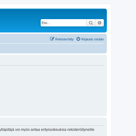
Etsi
Tarkennettu haku
Rekisteröidy
Kirjaudu sisään
lläpitäjä voi myös antaa erityisoikeuksia rekisteröityneille