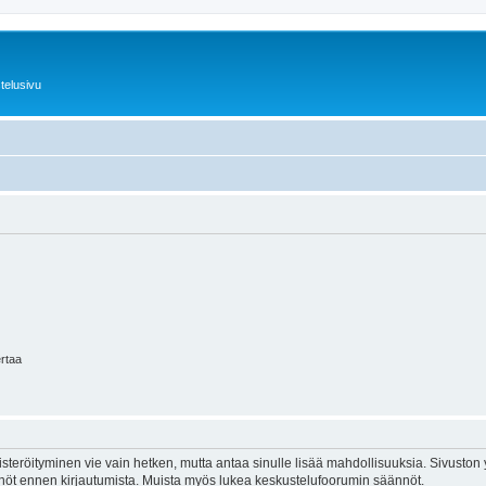
telusivu
ertaa
isteröityminen vie vain hetken, mutta antaa sinulle lisää mahdollisuuksia. Sivuston y
tännöt ennen kirjautumista. Muista myös lukea keskustelufoorumin säännöt.