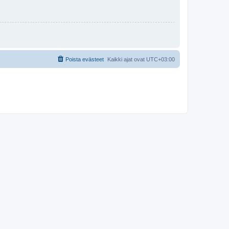
Poista evästeet
Kaikki ajat ovat
UTC+03:00