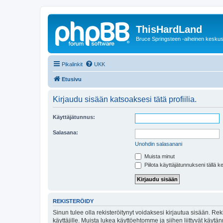
ThisHardLand
Bruce Springsteen -aiheinen keskus
Pikalinkit
UKK
Etusivu
Kirjaudu sisään katsoaksesi tätä profiilia.
Käyttäjätunnus:
Salasana:
Unohdin salasanani
Muista minut
Piilota käyttäjätunnukseni tällä k
REKISTERÖIDY
Sinun tulee olla rekisteröitynyt voidaksesi kirjautua sisään. Rek
käyttäjille. Muista lukea käyttöehtomme ja siihen liittyvät käy