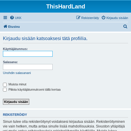
ThisHardLand
UKK
Rekisteröidy
Kirjaudu sisään
E
Etusivu
t
Kirjaudu sisään katsoaksesi tätä profiilia.
s
i
Käyttäjätunnus:
Salasana:
Unohdin salasanani
Muista minut
Piilota käyttäjätunnukseni tällä kertaa
REKISTERÖIDY
Sinun tulee olla rekisteröitynyt voidaksesi kirjautua sisään. Rekisteröityminen
vie vain hetken, mutta antaa sinulle lisää mahdollisuuksia. Sivuston ylläpitäjä
voi myös antaa erityisoikeuksia rekisteröityneille käyttäjille. Muista lukea