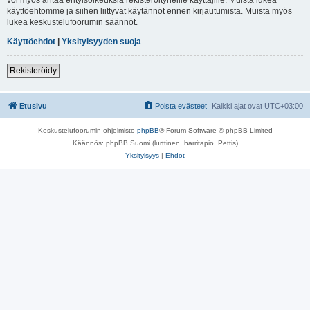
käyttöehtomme ja siihen liittyvät käytännöt ennen kirjautumista. Muista myös
lukea keskustelufoorumin säännöt.
Käyttöehdot
|
Yksityisyyden suoja
Rekisteröidy
Etusivu
Poista evästeet
Kaikki ajat ovat
UTC+03:00
Keskustelufoorumin ohjelmisto
phpBB
® Forum Software © phpBB Limited
Käännös: phpBB Suomi (lurttinen, harritapio, Pettis)
Yksityisyys
|
Ehdot