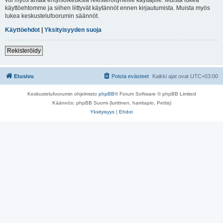
käyttöehtomme ja siihen liittyvät käytännöt ennen kirjautumista. Muista myös
lukea keskustelufoorumin säännöt.
Käyttöehdot
|
Yksityisyyden suoja
Rekisteröidy
Etusivu
Poista evästeet
Kaikki ajat ovat
UTC+03:00
Keskustelufoorumin ohjelmisto
phpBB
® Forum Software © phpBB Limited
Käännös: phpBB Suomi (lurttinen, harritapio, Pettis)
Yksityisyys
|
Ehdot