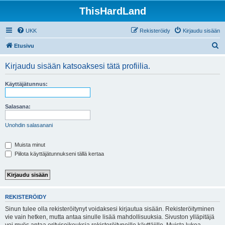
ThisHardLand
UKK
Rekisteröidy
Kirjaudu sisään
E
Etusivu
t
Kirjaudu sisään katsoaksesi tätä profiilia.
s
i
Käyttäjätunnus:
Salasana:
Unohdin salasanani
Muista minut
Piilota käyttäjätunnukseni tällä kertaa
REKISTERÖIDY
Sinun tulee olla rekisteröitynyt voidaksesi kirjautua sisään. Rekisteröityminen
vie vain hetken, mutta antaa sinulle lisää mahdollisuuksia. Sivuston ylläpitäjä
voi myös antaa erityisoikeuksia rekisteröityneille käyttäjille. Muista lukea