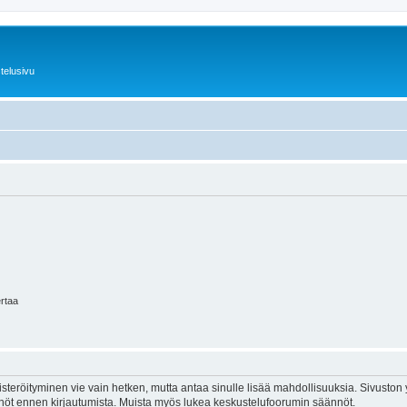
telusivu
ertaa
isteröityminen vie vain hetken, mutta antaa sinulle lisää mahdollisuuksia. Sivuston y
tännöt ennen kirjautumista. Muista myös lukea keskustelufoorumin säännöt.