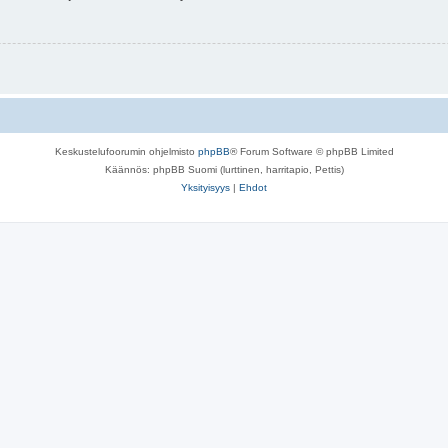
Keskustelufoorumin ohjelmisto
phpBB
® Forum Software © phpBB Limited
Käännös: phpBB Suomi (lurttinen, harritapio, Pettis)
Yksityisyys
|
Ehdot