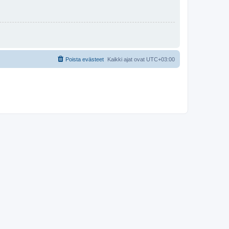
Poista evästeet
Kaikki ajat ovat
UTC+03:00