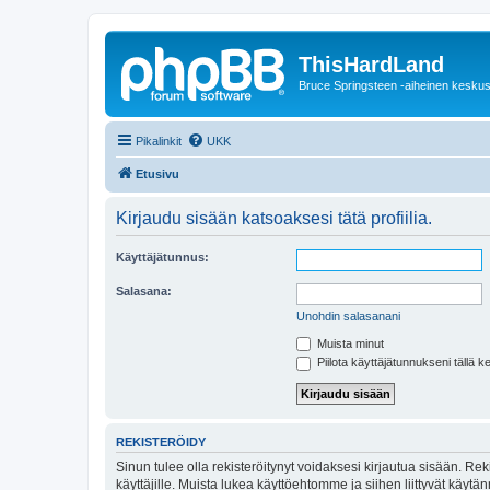
ThisHardLand
Bruce Springsteen -aiheinen keskus
Pikalinkit
UKK
Etusivu
Kirjaudu sisään katsoaksesi tätä profiilia.
Käyttäjätunnus:
Salasana:
Unohdin salasanani
Muista minut
Piilota käyttäjätunnukseni tällä k
REKISTERÖIDY
Sinun tulee olla rekisteröitynyt voidaksesi kirjautua sisään. Rek
käyttäjille. Muista lukea käyttöehtomme ja siihen liittyvät käy