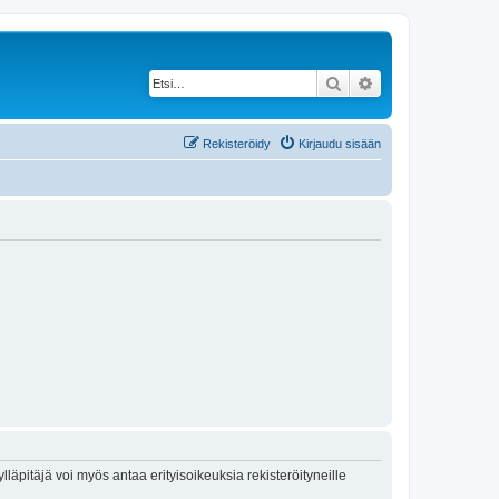
Etsi
Tarkennettu haku
Rekisteröidy
Kirjaudu sisään
lläpitäjä voi myös antaa erityisoikeuksia rekisteröityneille